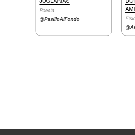
JUGLARÍAS
DÓ
AM
Poesía
Físi
@PasilloAlFondo
@Ar