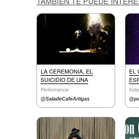
TAMBIÉN TE PUEDE INTER
LA CEREMONIA, EL
EL 
SUICIDIO DE UNA
ES
Performance
Inde
@SaladeCafeArtigas
@pa