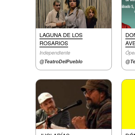
LAGUNA DE LOS
DON
ROSARIOS
AV
Independiente
Ópe
@TeatroDelPueblo
@Te