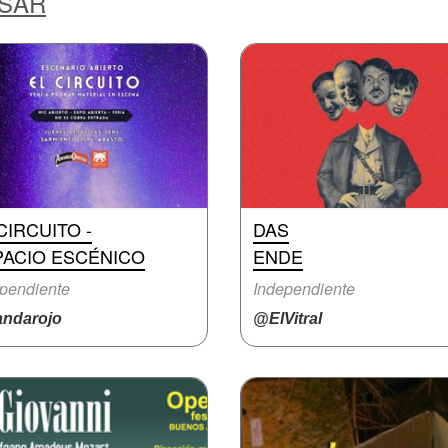
ESAR
CIRCUITO -
DAS
PACIO ESCÉNICO
ENDE
pendiente
Independiente
ndarojo
@ElVitral