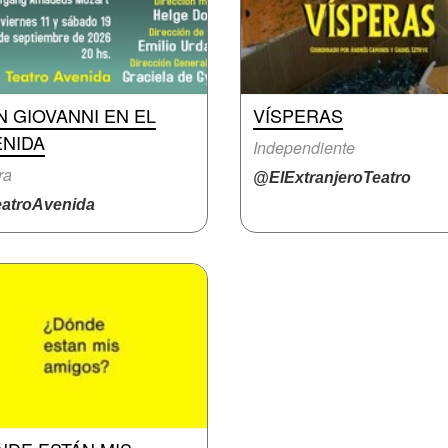
 GIOVANNI EN EL
VÍSPERAS
ENIDA
Independiente
ra
@ElExtranjeroTeatro
atroAvenida