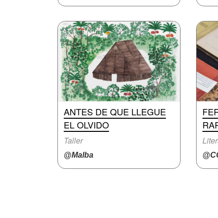
ANTES DE QUE LLEGUE
FER
EL OLVIDO
RA
Taller
Lite
@Malba
@CC