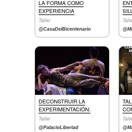
LA FORMA COMO
EN
EXPERIENCIA
SIL
Taller
Tall
@CasaDelBicentenario
@M
DECONSTRUIR LA
TA
EXPERIMENTACIÓN:
CO
Taller
Tall
@PalacioLibertad
@Ma