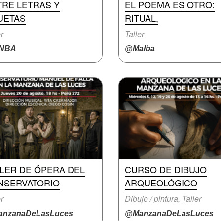
TRE LETRAS Y
EL POEMA ES OTRO:
UETAS
RITUAL,
er
Taller
NBA
@Malba
LLER DE ÓPERA DEL
CURSO DE DIBUJO
NSERVATORIO
ARQUEOLÓGICO
er
Dibujo / pintura, Taller
nzanaDeLasLuces
@ManzanaDeLasLuces