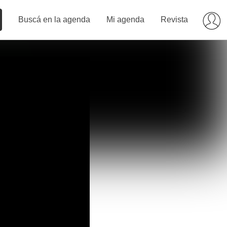
Buscá en la agenda
Mi agenda
Revista