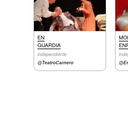
EN
MO
GUARDIA
EN
Independiente
Inde
@TeatroCarnero
@En