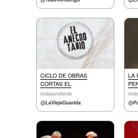
CICLO DE OBRAS
LA
CORTAS EL
PE
Independiente
Inde
@LaViejaGuarida
@Pa