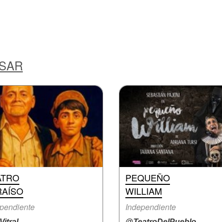
ESAR
ATRO
PEQUEÑO
RAÍSO
WILLIAM
pendiente
Independiente
itral
@TeatroDelPueblo