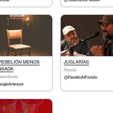
 REBELIÓN MENOS
JUGLARÍAS
NSADA
Poesía
pendiente
@PasilloAlFondo
rajeArteson