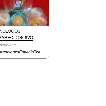
NÓLOGOS
RARECIDOS 8VO
pendiente
tretelonesEspacioTea...