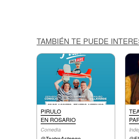
TAMBIÉN TE PUEDE INTER
PIRULO
TE
EN ROSARIO
PA
Comedia
Inde
@TeatroAstengo
@ElV