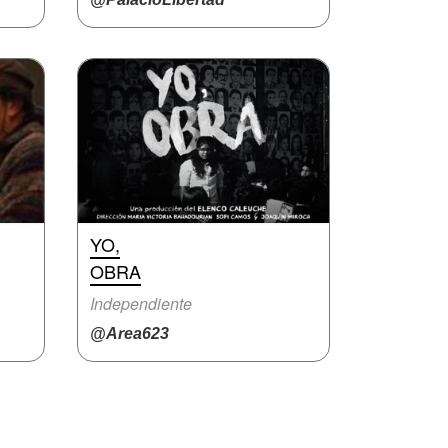
YO,
OBRA
Independiente
@Area623