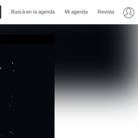
Buscá en la agenda
Mi agenda
Revista