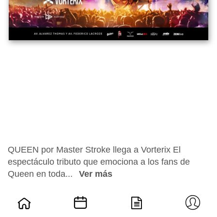
QUEEN por Master Stroke llega a Vorterix El
espectáculo tributo que emociona a los fans de
Queen en toda...
Ver más