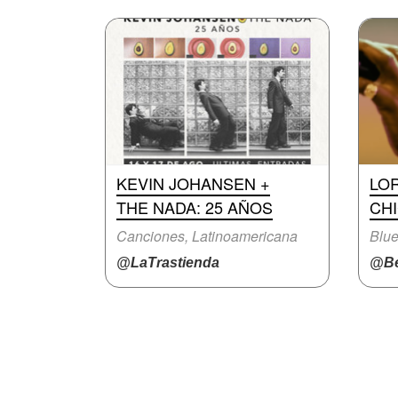
KEVIN JOHANSEN +
LO
THE NADA: 25 AÑOS
CH
Canciones, Latinoamericana
Blue
@LaTrastienda
@Be