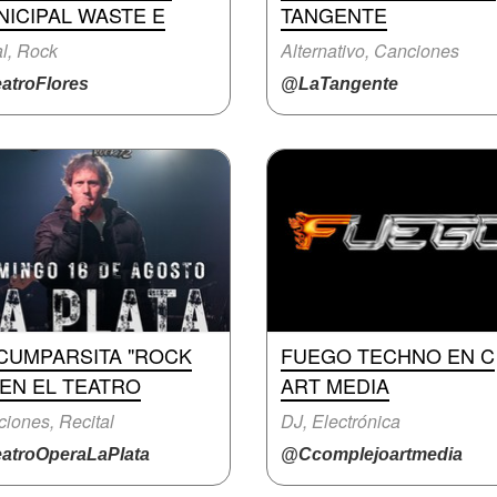
ICIPAL WASTE E
TANGENTE
l, Rock
Alternativo, Canciones
atroFlores
@LaTangente
 CUMPARSITA "ROCK
FUEGO TECHNO EN C
 EN EL TEATRO
ART MEDIA
iones, Recital
DJ, Electrónica
atroOperaLaPlata
@Ccomplejoartmedia