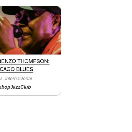
RENZO THOMPSON:
ICAGO BLUES
s, Internacional
bopJazzClub