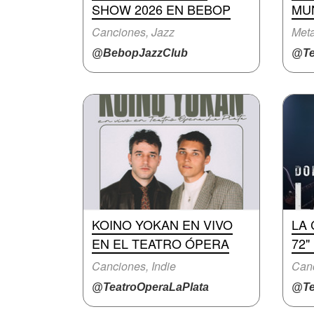
SHOW 2026 EN BEBOP
MUN
Canciones, Jazz
Meta
@BebopJazzClub
@Te
KOINO YOKAN EN VIVO
LA
EN EL TEATRO ÓPERA
72"
Canciones, Indie
Canc
@TeatroOperaLaPlata
@Te