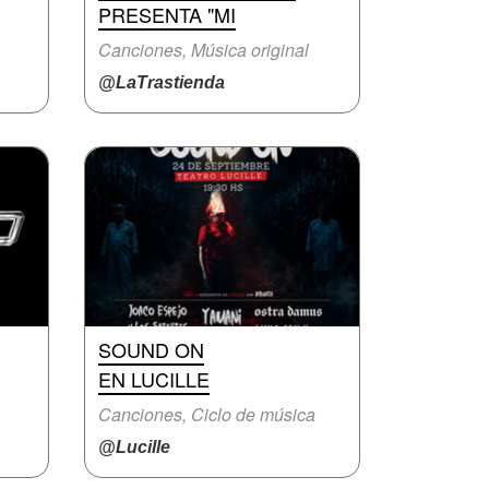
PRESENTA "MI
Canciones, Música original
@LaTrastienda
SOUND ON
EN LUCILLE
Canciones, Ciclo de música
@Lucille