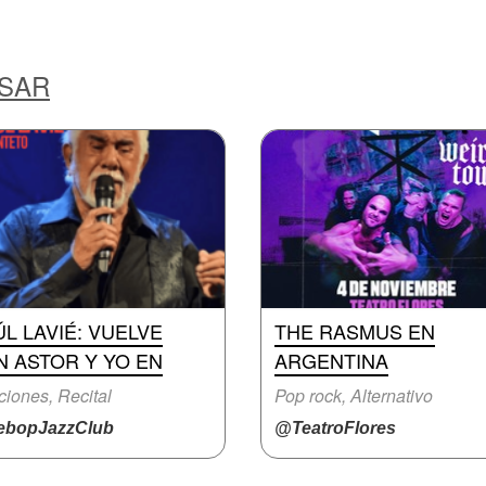
ESAR
L LAVIÉ: VUELVE
THE RASMUS EN
N ASTOR Y YO EN
ARGENTINA
iones, Recital
Pop rock, Alternativo
bopJazzClub
@TeatroFlores