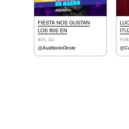
FIESTA NOS GUSTAN
LUC
LOS 80S EN
IT
80's, DJ
Folk
@AuditorioOeste
@Ca