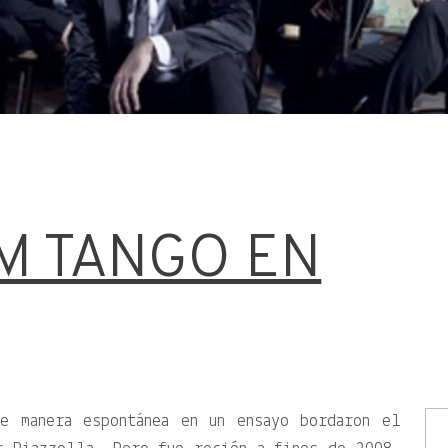
M TANGO EN
e manera espontánea en un ensayo bordaron el