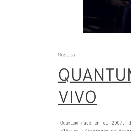
Música
QUANTU
VIVO
Quantum nace en el 2007, d