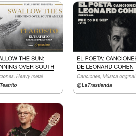
ALLOW THE SUN:
EL POETA: CANCIONE
INNING OVER SOUTH
DE LEONARD COHEN
iones, Heavy metal
Canciones, Música original
eatrito
@LaTrastienda