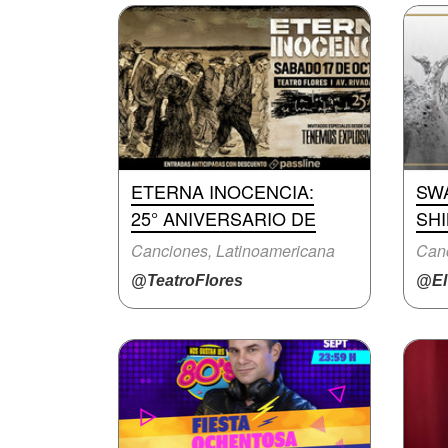
ETERNA INOCENCIA:
SW
25° ANIVERSARIO DE
SH
Canciones, Latinoamericana
Canc
@TeatroFlores
@ElT