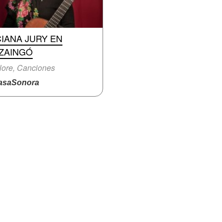
IANA JURY EN
UZAINGÓ
lore, Canciones
saSonora