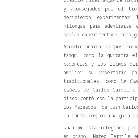
clásico
Libertango
de Astor
y aconsejados por el tro
decidieron experimentar 
milongas para adentrarse 
habían experimentado como g
Acondicionaron composicio
tango, como la guitarra e
cadencias y los ritmos or
ampliar su repertorio pa
tradicionales, como
La Cum
Cabeza
de Carlos Gardel 
disco contó con la particip
Los Mareados_ de Juan Carlo
la banda prepara una gira p
Quantum esta integrado por
en piano, Mateo Terrile e