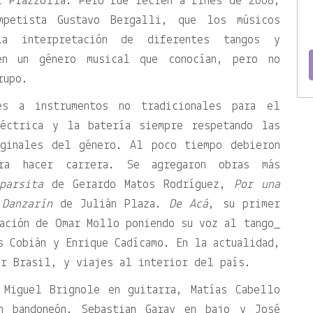
 Piazzolla. Pero fue recién a fines de 2008,
mpetista Gustavo Bergalli, que los músicos
la interpretación de diferentes tangos y
en un género musical que conocían, pero no
rupo.
nes a instrumentos no tradicionales para el
léctrica y la batería siempre respetando las
iginales del género. Al poco tiempo debieron
ra hacer carrera. Se agregaron obras más
parsita
de Gerardo Matos Rodríguez,
Por una
o
Danzarín
de Julián Plaza.
De Acá
, su primer
ación de Omar Mollo poniendo su voz al tango_
s Cobián y Enrique Cadícamo. En la actualidad,
or Brasil, y viajes al interior del país.
 Miguel Brignole en guitarra, Matías Cabello
n bandoneón, Sebastian Garay en bajo y José