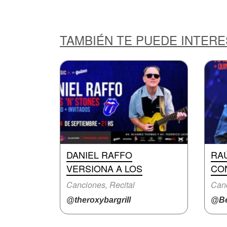
TAMBIÉN TE PUEDE INTER
DANIEL RAFFO
RAÚ
VERSIONA A LOS
CO
Canciones, Recital
Canc
@theroxybargrill
@Be