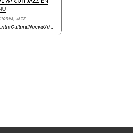
ALMA SUR JAZZ EN
NU
iones, Jazz
ntroCulturalNuevaUri...