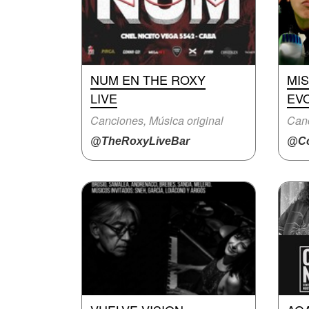
NUM EN THE ROXY
MI
LIVE
EV
Canciones, Música original
Canc
@TheRoxyLiveBar
@Cc