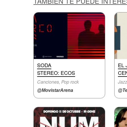
TAMBIÉN TE PUEDE INTER
SODA
EL 
STEREO: ECOS
CE
Canciones, Pop rock
Jaz
@MovistarArena
@Te