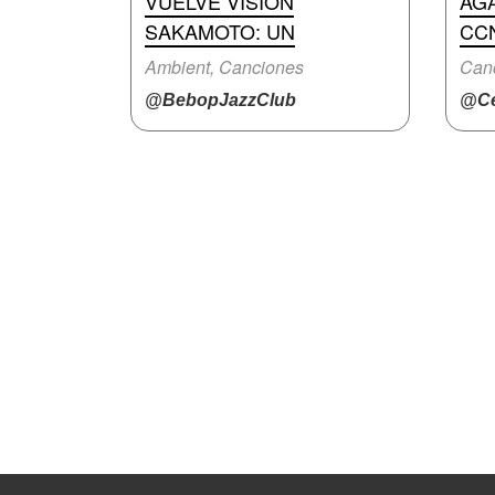
VUELVE VISION
AG
SAKAMOTO: UN
CC
Ambient, Canciones
Canc
@BebopJazzClub
@Ce