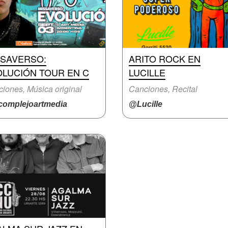
SSAVERSO:
ARITO ROCK EN
OLUCIÓN TOUR EN C
LUCILLE
iones, Música original
Canciones, Recital
omplejoartmedia
@Lucille