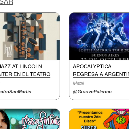
ESAR
JAZZ AT LINCOLN
APOCALYPTICA
NTER EN EL TEATRO
REGRESA A ARGENTI
z
Metal
atroSanMartin
@GroovePalermo