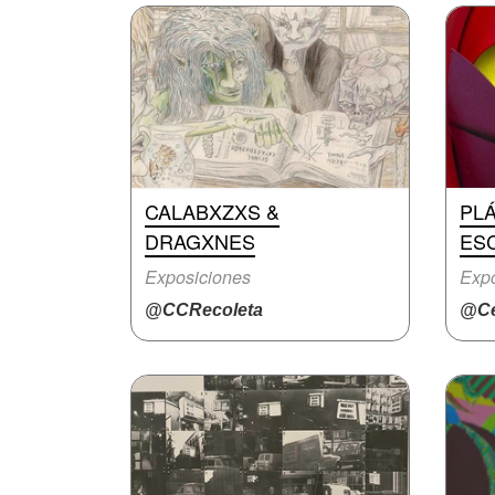
CALABXZXS &
PLÁ
DRAGXNES
ES
Exposiciones
Expo
@CCRecoleta
@Ce