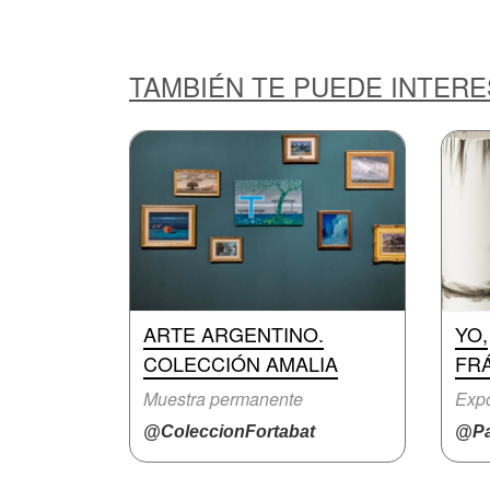
TAMBIÉN TE PUEDE INTER
ARTE ARGENTINO.
YO,
COLECCIÓN AMALIA
FR
Muestra permanente
Expo
@ColeccionFortabat
@Pa