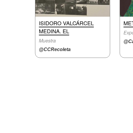
ISIDORO VALCÁRCEL
ME
MEDINA. EL
Expo
Muestra
@Ca
@CCRecoleta