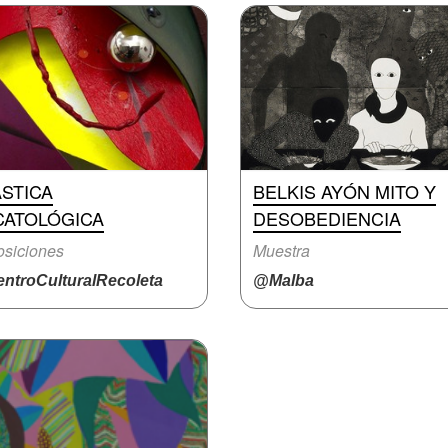
STICA
BELKIS AYÓN MITO Y
CATOLÓGICA
DESOBEDIENCIA
siciones
Muestra
ntroCulturalRecoleta
@Malba