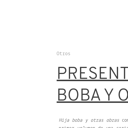
Otros
PRESENT
BOBA Y 
Hija boba y otras obras
com