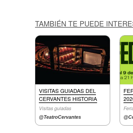
TAMBIÉN TE PUEDE INTER
VISITAS GUIADAS DEL
FER
CERVANTES HISTORIA
202
Visitas guiadas
Feri
@TeatroCervantes
@Cc