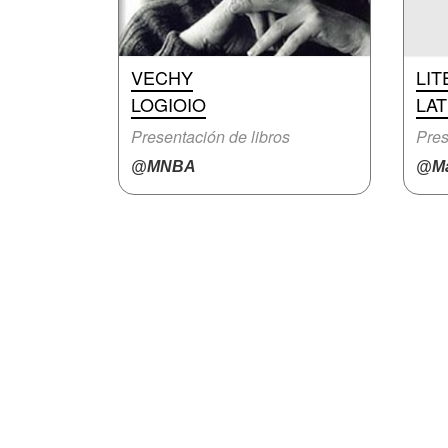
VECHY
LI
LOGIOIO
LA
Presentación de libros
Pres
@MNBA
@Ma