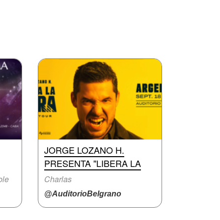
JORGE LOZANO H.
PRESENTA "LIBERA LA
ble
Charlas
@AuditorioBelgrano