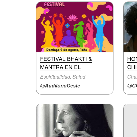
FESTIVAL BHAKTI &
HO
MANTRA EN EL
CH
Espiritualidad, Salud
Char
@AuditorioOeste
@CC