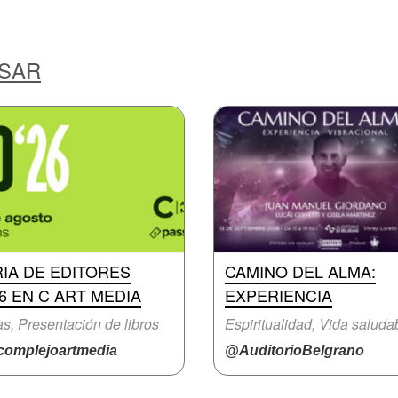
ESAR
IA DE EDITORES
CAMINO DEL ALMA:
6 EN C ART MEDIA
EXPERIENCIA
as, Presentación de libros
Espiritualidad, Vida saluda
omplejoartmedia
@AuditorioBelgrano