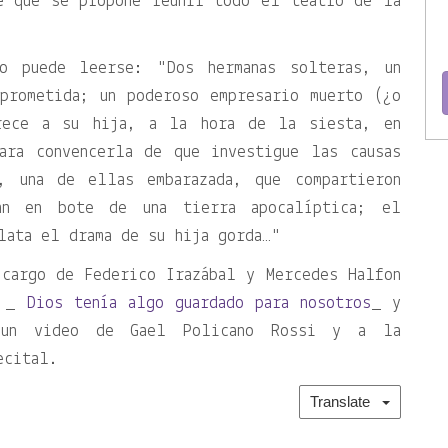
e que se propone reunir todo el teatro de la
ro puede leerse:
Dos hermanas solteras, un
prometida; un poderoso empresario muerto (¿o
rece a su hija, a la hora de la siesta, en
ara convencerla de que investigue las causas
, una de ellas embarazada, que compartieron
an en bote de una tierra apocalíptica; el
lata el drama de su hija gorda…
 cargo de Federico Irazábal y Mercedes Halfon
e _
Dios tenía algo guardado para nosotros
_ y
 un video de Gael Policano Rossi y a la
ecital.
Translate