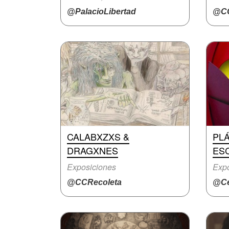
@PalacioLibertad
@CC
CALABXZXS &
PLÁ
DRAGXNES
ES
Exposiciones
Expo
@CCRecoleta
@Ce