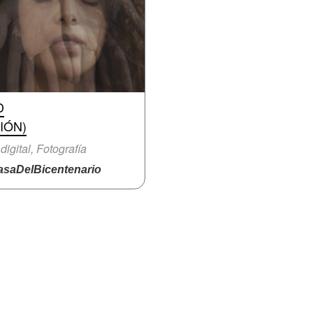
D
IÓN)
 digital, Fotografía
saDelBicentenario