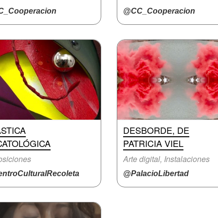
_Cooperacion
@CC_Cooperacion
STICA
DESBORDE, DE
CATOLÓGICA
PATRICIA VIEL
siciones
Arte digital, Instalaciones
ntroCulturalRecoleta
@PalacioLibertad