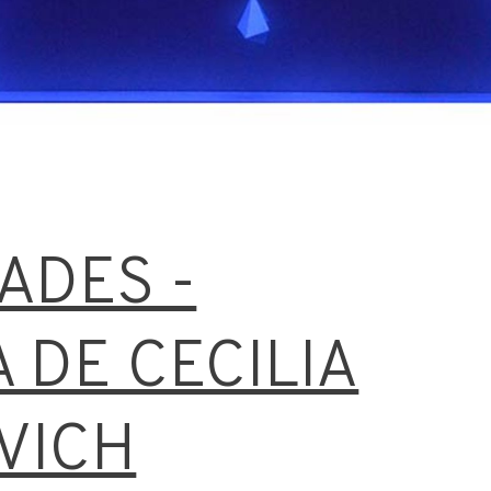
ADES -
 DE CECILIA
VICH