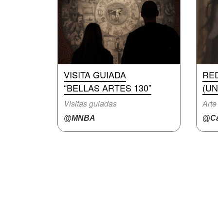
VISITA GUIADA
RE
“BELLAS ARTES 130”
(UN
Visitas guiadas
Arte
@MNBA
@Ca