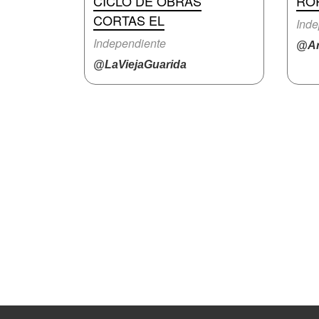
CICLO DE OBRAS
RO
CORTAS EL
Inde
Independiente
@Ar
@LaViejaGuarida