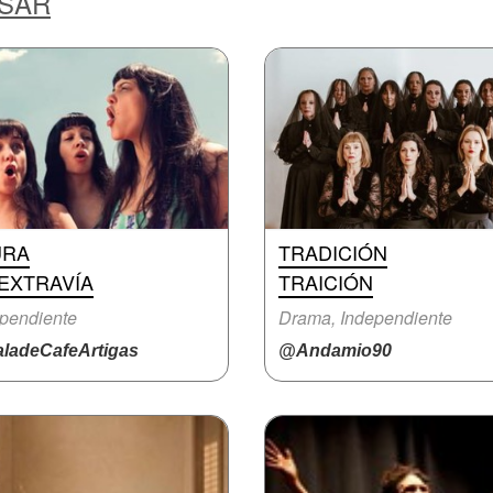
ESAR
URA
TRADICIÓN
EXTRAVÍA
TRAICIÓN
pendiente
Drama, Independiente
ladeCafeArtigas
@Andamio90