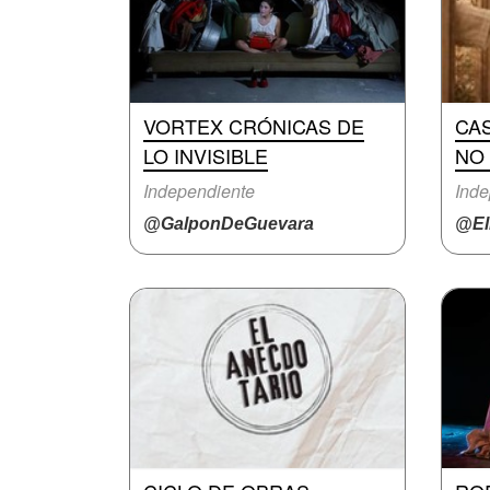
VORTEX CRÓNICAS DE
CAS
LO INVISIBLE
NO
Independiente
Inde
@GalponDeGuevara
@El