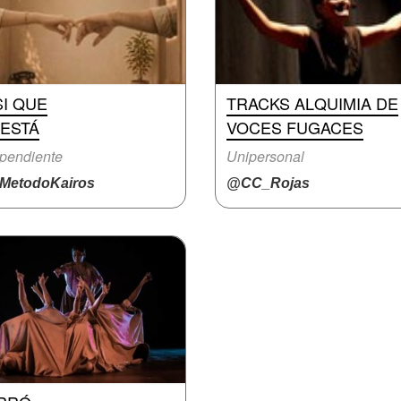
I QUE
TRACKS ALQUIMIA DE
 ESTÁ
VOCES FUGACES
pendiente
Unipersonal
MetodoKairos
@CC_Rojas