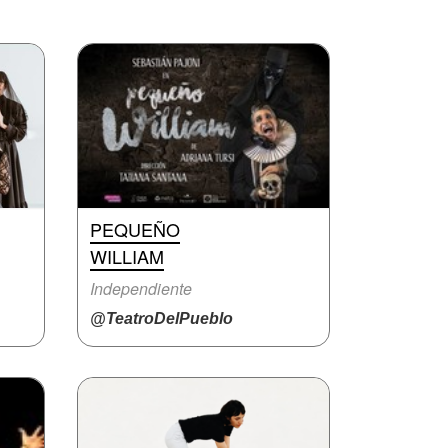
PEQUEÑO
WILLIAM
Independiente
@TeatroDelPueblo