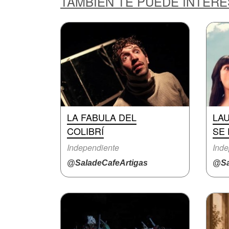
TAMBIÉN TE PUEDE INTER
LA FABULA DEL
LA
COLIBRÍ
SE 
Independiente
Inde
@SaladeCafeArtigas
@Sa