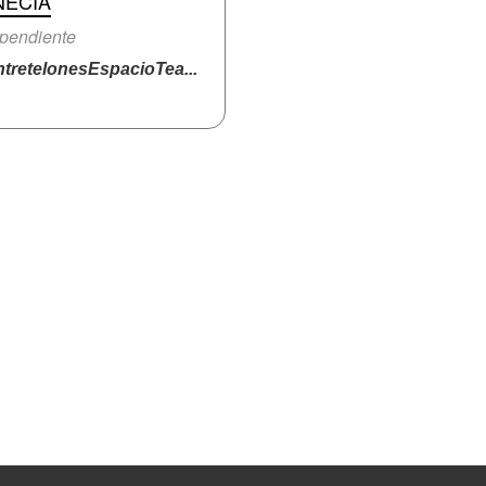
NECIA
pendiente
tretelonesEspacioTea...