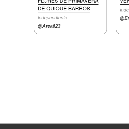
FLORES DE PRIMAVERA
VE
DE QUIQUE BARROS
Inde
Independiente
@En
@Area623