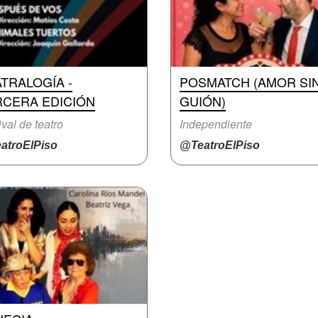
TRALOGÍA -
POSMATCH (AMOR SI
RCERA EDICIÓN
GUIÓN)
ival de teatro
Independiente
atroElPiso
@TeatroElPiso