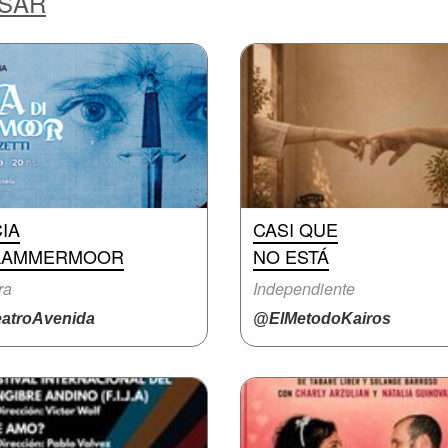
ESAR
IA
CASI QUE
 LAMMERMOOR
NO ESTÁ
ra
Independiente
atroAvenida
@ElMetodoKairos