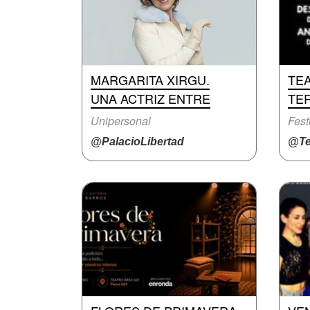
MARGARITA XIRGU.
TEA
UNA ACTRIZ ENTRE
TE
Unipersonal
Fest
@PalacioLibertad
@Te