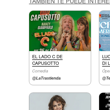
TAMBIÉN TE PUEDE INTER
EL LADO C DE
LUC
CAPUSOTTO
DI
Comedia
Ópe
@LaTrastienda
@Te