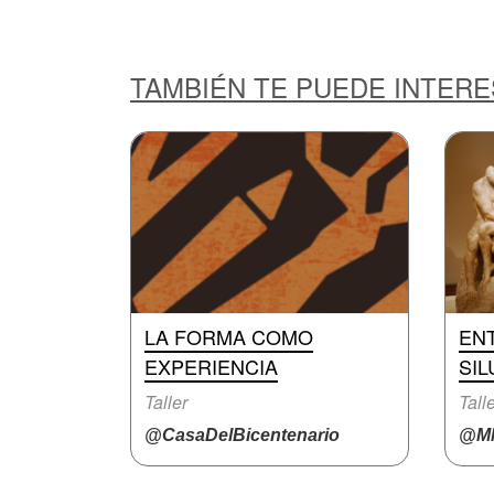
TAMBIÉN TE PUEDE INTER
LA FORMA COMO
EN
EXPERIENCIA
SIL
Taller
Tall
@CasaDelBicentenario
@M