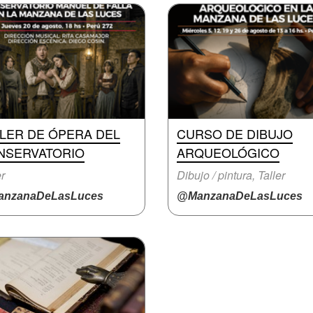
LLER DE ÓPERA DEL
CURSO DE DIBUJO
NSERVATORIO
ARQUEOLÓGICO
er
Dibujo / pintura, Taller
nzanaDeLasLuces
@ManzanaDeLasLuces