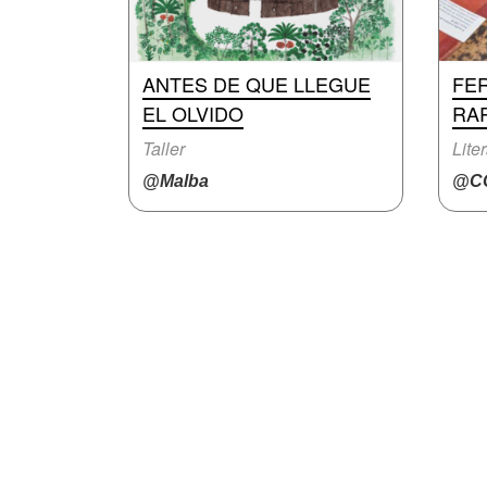
ANTES DE QUE LLEGUE
FER
EL OLVIDO
RA
Taller
Lite
@Malba
@CC