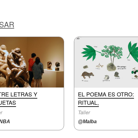
ESAR
TRE LETRAS Y
EL POEMA ES OTRO:
UETAS
RITUAL,
er
Taller
NBA
@Malba