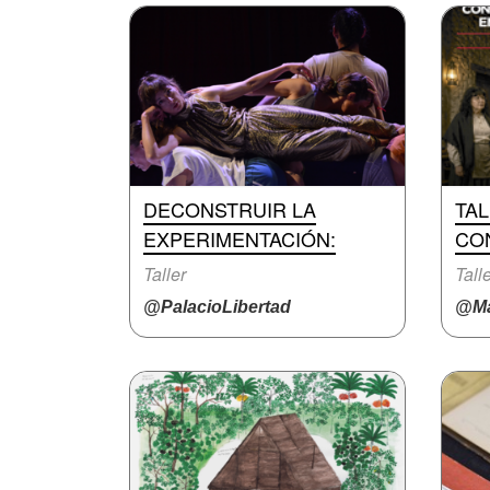
DECONSTRUIR LA
TA
EXPERIMENTACIÓN:
CO
Taller
Tall
@PalacioLibertad
@Ma