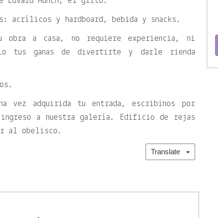
e Edvard Munch, el grito.
s: acrílicos y hardboard, bebida y snacks.
u obra a casa, no requiere experiencia, ni
olo tus ganas de divertirte y darle rienda
os.
una vez adquirida tu entrada, escribinos por
 ingreso a nuestra galería. Edificio de rejas
or al obelisco.
Translate