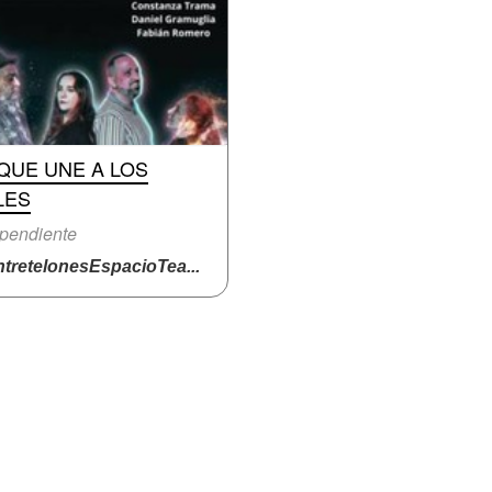
QUE UNE A LOS
LES
pendiente
tretelonesEspacioTea...