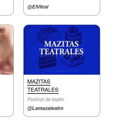
@ElVitral
MAZITAS
TEATRALES
Festival de teatro
@Lamazateatro