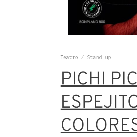
Teatro / Stand up
PICHI PI
ESPEJIT
COLORE