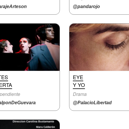
rajeArteson
@pandarojo
TES
EYE
ERTA
Y YO
pendiente
Drama
lponDeGuevara
@PalacioLibertad