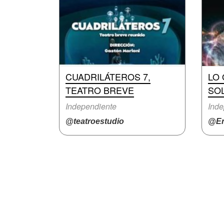
CUADRILÁTEROS 7,
LO 
TEATRO BREVE
SO
Independiente
Inde
@teatroestudio
@En