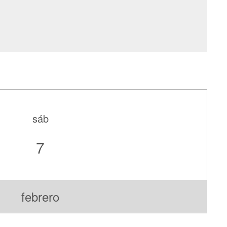
sáb
7
febrero