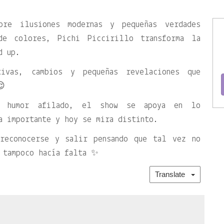
bre ilusiones modernas y pequeñas verdades
de colores, Pichi Piccirillo transforma la
d up.
tivas, cambios y pequeñas revelaciones que
😌
y humor afilado, el show se apoya en lo
a importante y hoy se mira distinto.
 reconocerse y salir pensando que tal vez no
o tampoco hacía falta ✨
Translate