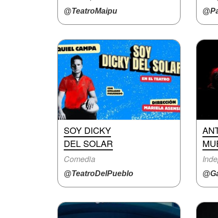
@TeatroMaipu
@Pa
SOY DICKY
AN
DEL SOLAR
MU
Comedia
Inde
@TeatroDelPueblo
@Ga