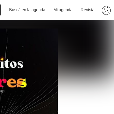
Buscá en la agenda
Mi agenda
Revista