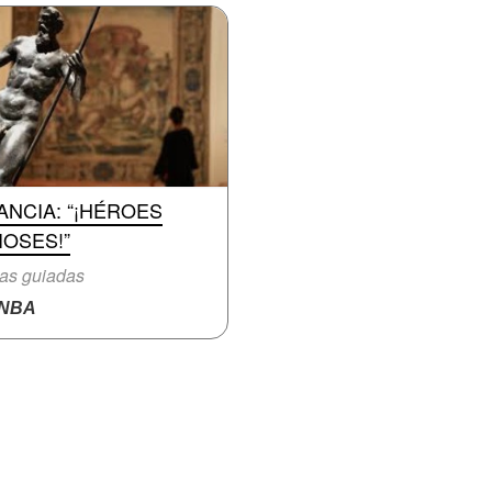
ANCIA: “¡HÉROES
IOSES!”
tas guiadas
NBA