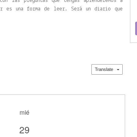
con las preguntas que tengas aprenderemos a
ir es una forma de leer. Será un diario que
Translate
mié
29