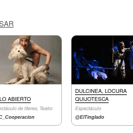
ESAR
DULCINEA, LOCURA
LO ABIERTO
QUIJOTESCA
ctáculo de títeres, Teatro
Espectáculo
_Cooperacion
@ElTinglado