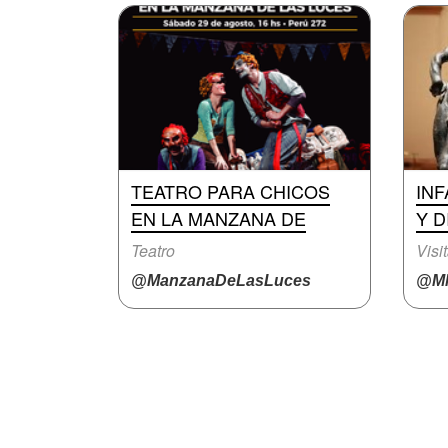
TEATRO PARA CHICOS
INF
EN LA MANZANA DE
Y D
Teatro
Visi
@ManzanaDeLasLuces
@M