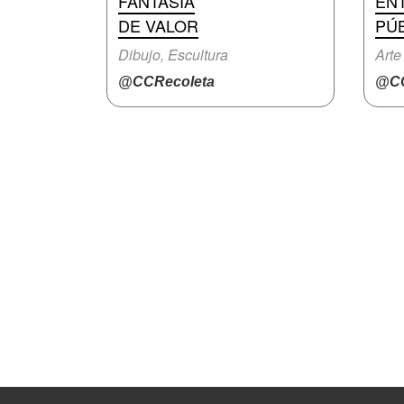
FANTASÍA
EN
DE VALOR
PÚ
Dibujo, Escultura
Arte 
@CCRecoleta
@CC