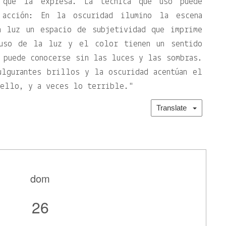
e que la expresa. La técnica que uso puede
 acción: En la oscuridad ilumino la escena
a luz un espacio de subjetividad que imprime
uso de la luz y el color tienen un sentido
 puede conocerse sin las luces y las sombras.
ulgurantes brillos y la oscuridad acentúan el
bello, y a veces lo terrible.
Translate
dom
26