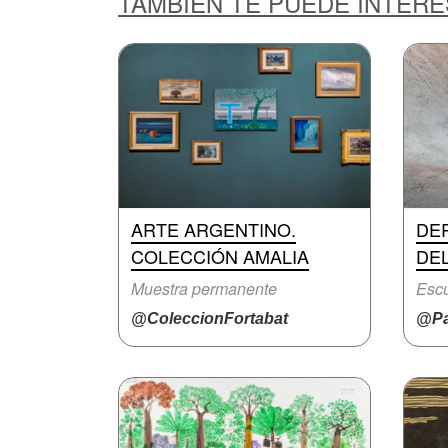
TAMBIÉN TE PUEDE INTER
ARTE ARGENTINO.
DE
COLECCIÓN AMALIA
DE
Muestra permanente
Escu
@ColeccionFortabat
@Pa