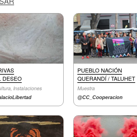
ESAR
RIVAS
PUEBLO NACIÓN
L DESEO
QUERANDÍ / TALUHET
ltura, Instalaciones
Muestra
lacioLibertad
@CC_Cooperacion