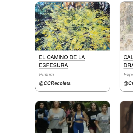
EL CAMINO DE LA
CA
ESPESURA
DR
Pintura
Expo
@CCRecoleta
@CC