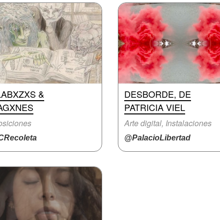
LABXZXS &
DESBORDE, DE
AGXNES
PATRICIA VIEL
siciones
Arte digital, Instalaciones
Recoleta
@PalacioLibertad