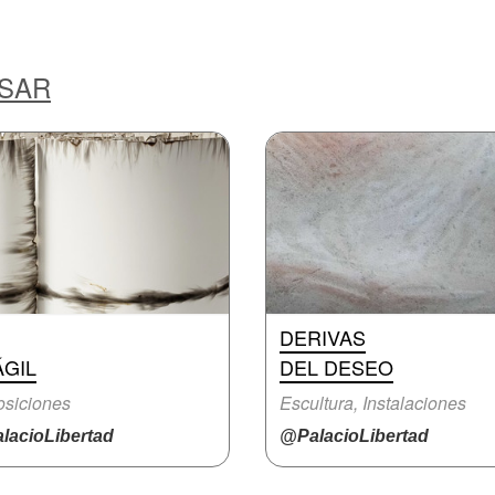
ESAR
DERIVAS
ÁGIL
DEL DESEO
siciones
Escultura, Instalaciones
lacioLibertad
@PalacioLibertad