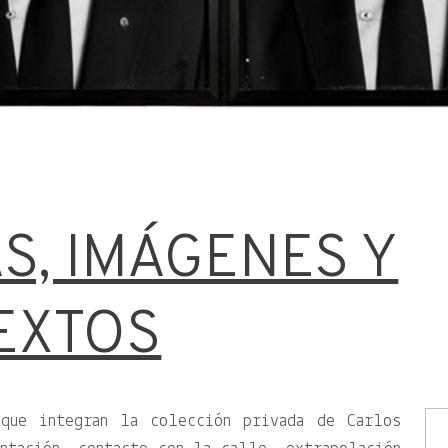
S, IMÁGENES Y
EXTOS
 que integran la colección privada de Carlos