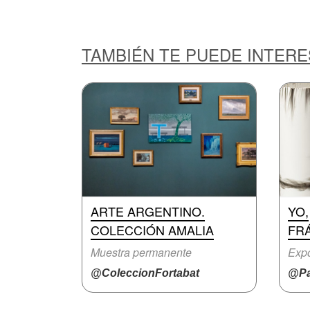
TAMBIÉN TE PUEDE INTER
ARTE ARGENTINO.
YO,
COLECCIÓN AMALIA
FR
Muestra permanente
Expo
@ColeccionFortabat
@Pa