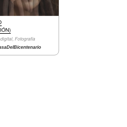
D
IÓN)
 digital, Fotografía
saDelBicentenario