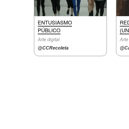
ENTUSIASMO
RE
PÚBLICO
(UN
Arte digital
Arte
@CCRecoleta
@Ca