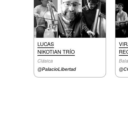
LUCAS
VI
NIKOTIAN TRÍO
RE
Clásica
Bal
@PalacioLibertad
@CC