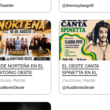
eatrito
@theroxybargrill
RDE NORTEÑA EN EL
EL OESTE CANTA
DITORIO OESTE
SPINETTA EN EL
iones, Recital
Canciones, Recital
ditorioOeste
@AuditorioOeste