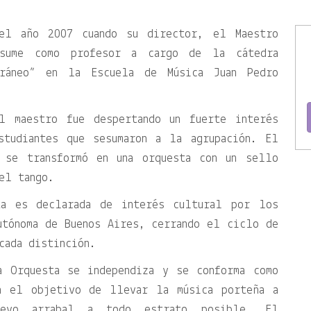
el año 2007 cuando su director, el Maestro
asume como profesor a cargo de la cátedra
oráneo” en la Escuela de Música Juan Pedro
el maestro fue despertando un fuerte interés
studiantes que sesumaron a la agrupación. El
 se transformó en una orquesta con un sello
el tango.
a es declarada de interés cultural por los
utónoma de Buenos Aires, cerrando el ciclo de
cada distinción.
a Orquesta se independiza y se conforma como
on el objetivo de llevar la música porteña a
uevo arrabal a todo estrato posible. El