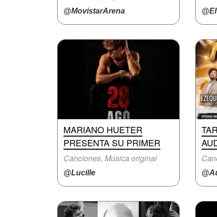
@MovistarArena
@ElT
MARIANO HUETER
TA
PRESENTA SU PRIMER
AU
Canciones, Música original
Canc
@Lucille
@Au