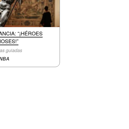
ANCIA: “¡HÉROES
IOSES!”
tas guiadas
NBA