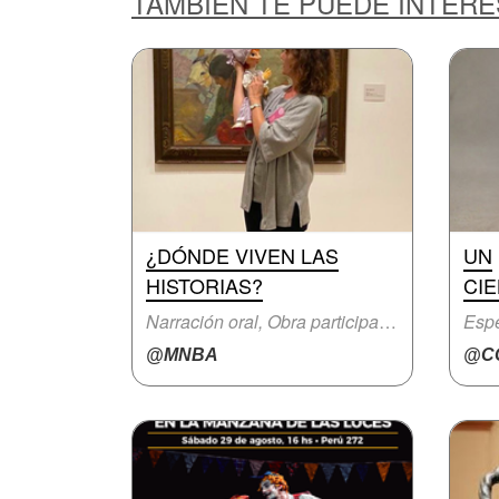
TAMBIÉN TE PUEDE INTER
¿DÓNDE VIVEN LAS
UN
HISTORIAS?
CIE
Narración oral, Obra participativa
Espe
@MNBA
@CC