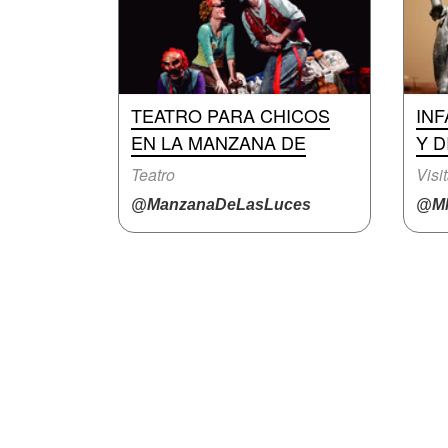
TEATRO PARA CHICOS
INF
EN LA MANZANA DE
Y D
Teatro
Visi
@ManzanaDeLasLuces
@M