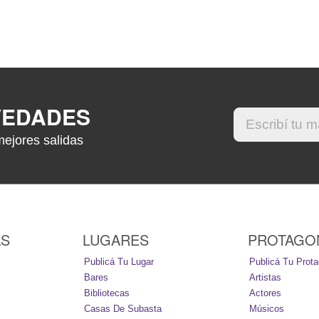
VEDADES
mejores salidas
AS
LUGARES
PROTAGO
Publicá Tu Lugar
Publicá Tu Prota
Bares
Artistas
Bibliotecas
Actores
Casas De Subasta
Músicos