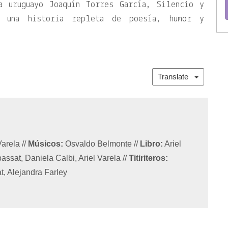
a uruguayo Joaquín Torres García, Silencio y
r una historia repleta de poesía, humor y
Translate
Varela
//
Músicos:
Osvaldo Belmonte
//
Libro:
Ariel
ssat, Daniela Calbi, Ariel Varela
//
Titiriteros:
t, Alejandra Farley