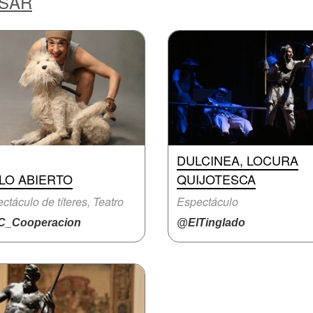
ESAR
DULCINEA, LOCURA
LO ABIERTO
QUIJOTESCA
ctáculo de títeres, Teatro
Espectáculo
_Cooperacion
@ElTinglado