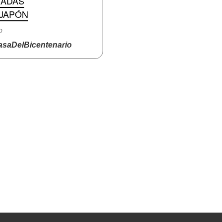
RADAS
 JAPÓN
o
saDelBicentenario