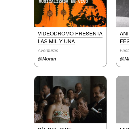
VIDEODROMO PRESENTA
ANI
LAS MIL Y UNA
FES
Aventuras
Fest
@Moran
@Ma