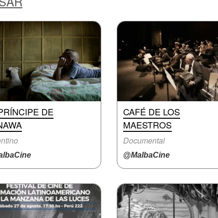
ESAR
PRÍNCIPE DE
CAFÉ DE LOS
NAWA
MAESTROS
ntino
Documental
lbaCine
@MalbaCine