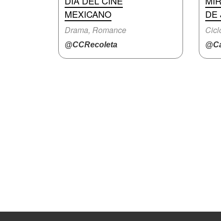
DÍA DEL CINE
MI
MEXICANO
DE
Drama, Romance
Cicl
@CCRecoleta
@Ca