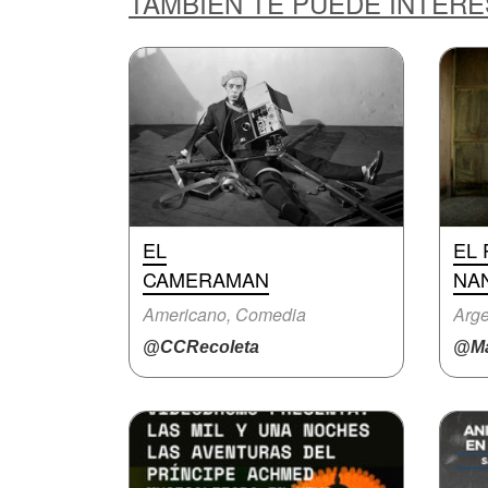
TAMBIÉN TE PUEDE INTER
EL
EL 
CAMERAMAN
NA
Americano, Comedia
Arge
@CCRecoleta
@Ma