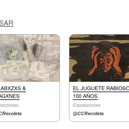
ESAR
LABXZXS &
EL JUGUETE RABIOSO
AGXNES
100 AÑOS
siciones
Exposiciones
Recoleta
@CCRecoleta