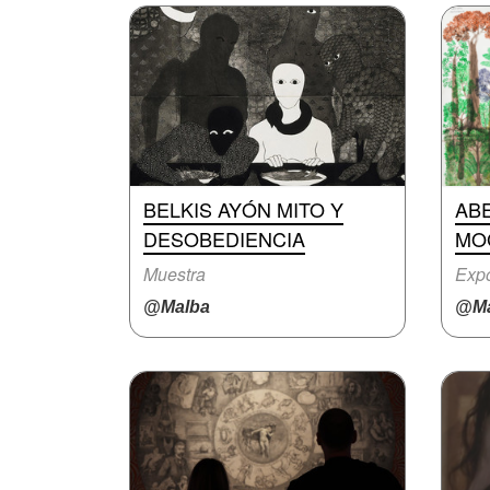
BELKIS AYÓN MITO Y
ABE
DESOBEDIENCIA
MO
Muestra
Expo
@Malba
@Ma