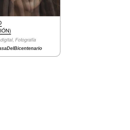
D
IÓN)
 digital, Fotografía
saDelBicentenario