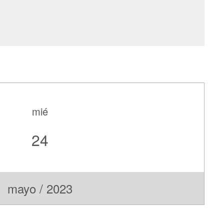
mié
24
mayo / 2023