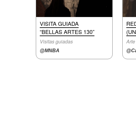
VISITA GUIADA
RE
“BELLAS ARTES 130”
(UN
Visitas guiadas
Arte
@MNBA
@Ca