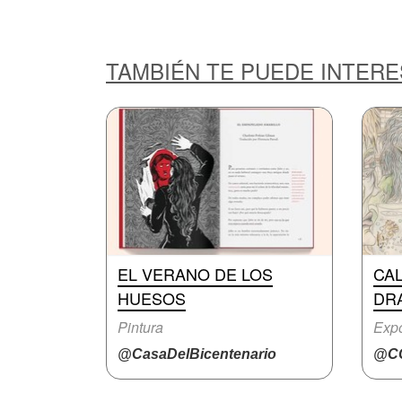
TAMBIÉN TE PUEDE INTER
EL VERANO DE LOS
CA
HUESOS
DR
Pintura
Expo
@CasaDelBicentenario
@CC