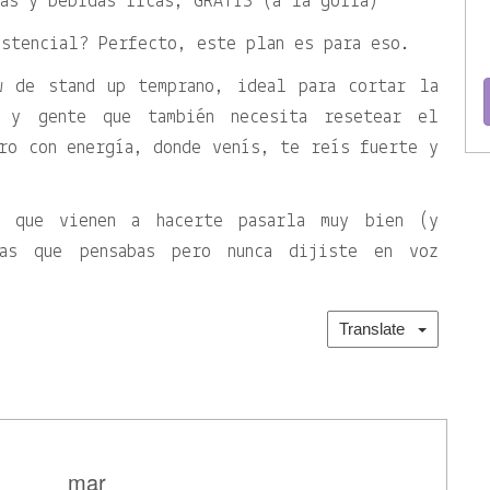
as y bebidas ricas, GRATIS (a la gorra)
stencial? Perfecto, este plan es para eso.
w de stand up temprano, ideal para cortar la
a y gente que también necesita resetear el
ro con energía, donde venís, te reís fuerte y
s que vienen a hacerte pasarla muy bien (y
sas que pensabas pero nunca dijiste en voz
Translate
mar