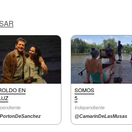
ESAR
ROLDO EN
SOMOS
LUZ
5
pendiente
Independiente
PortonDeSanchez
@CamarinDeLasMusas