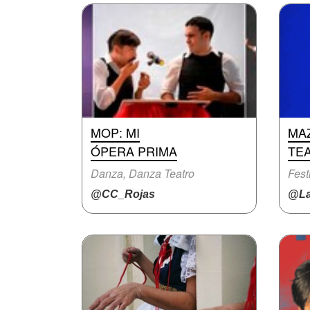
MOP: MI
MA
ÓPERA PRIMA
TE
Danza, Danza Teatro
Fest
@CC_Rojas
@La