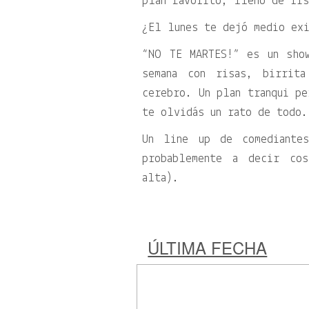
plan favorito, lleno de ris
¿El lunes te dejó medio exi
“NO TE MARTES!” es un sho
semana con risas, birrit
cerebro. Un plan tranqui pe
te olvidás un rato de todo.
Un line up de comediante
probablemente a decir co
alta).
ÚLTIMA FECHA