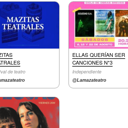
ZITAS
ELLAS QUERÍAN SER
ATRALES
CANCIONES N*3
ival de teatro
Independiente
mazateatro
@Lamazateatro