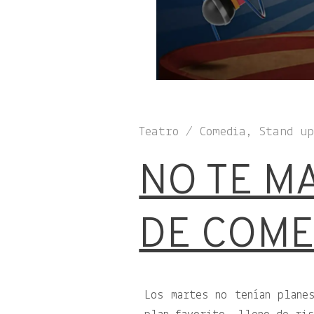
Teatro / Comedia, Stand u
NO TE M
DE COME
Los martes no tenían plane