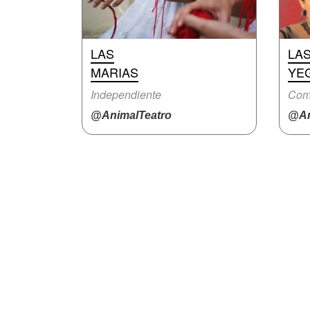
LAS
LA
MARIAS
YE
Independiente
Com
@AnimalTeatro
@An