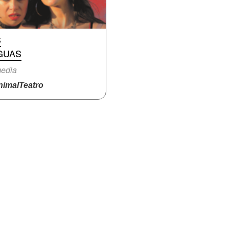
S
GUAS
edia
imalTeatro