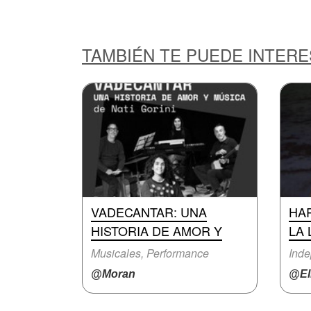
TAMBIÉN TE PUEDE INTER
VADECANTAR: UNA
HA
HISTORIA DE AMOR Y
LA 
Musicales, Performance
Inde
@Moran
@El