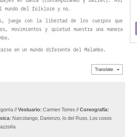
guajes en danza (Contemporáneo y ballet). Así
l mundo del folklore y no…
as, juega con la libertad de los cuerpos que
os, movimientos y quietud muestra una manera
mbo.
rarse en un mundo diferente del Malambo.
Translate
igorria
//
Vestuario:
Carmen Torres
//
Coreografía:
sica:
Narcotango, Darienzo, lo del Ruso, Los cosos
iazzolla