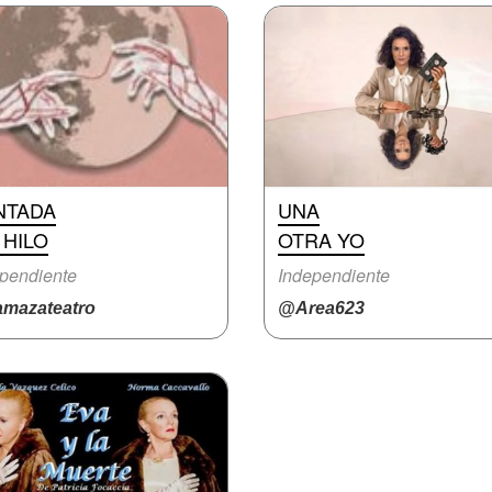
NTADA
UNA
 HILO
OTRA YO
pendiente
Independiente
mazateatro
@Area623