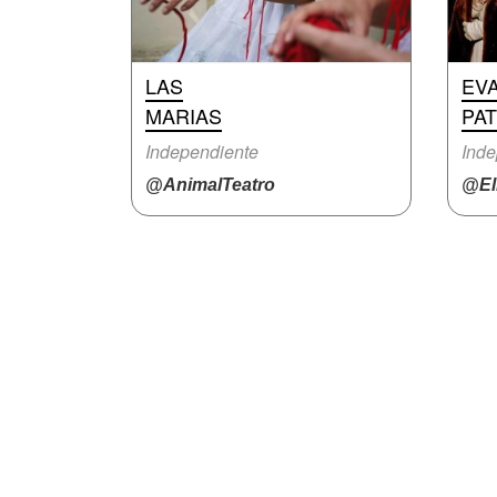
LAS
EVA
MARIAS
PAT
Independiente
Inde
@AnimalTeatro
@El