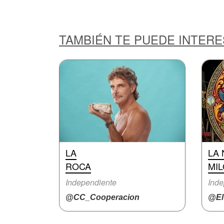
TAMBIÉN TE PUEDE INTER
LA
LA 
ROCA
MI
Independiente
Inde
@CC_Cooperacion
@ElV