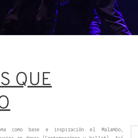
S QUE
O
oma como base e inspiración el Malambo,