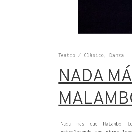
Teatro / Clásico, Danza
NADA MÁ
MALAMB
Nada más que Malambo t