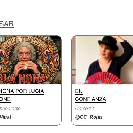
ESAR
NONA POR LUCIA
EN
LONE
CONFIANZA
pendiente
Comedia
itral
@CC_Rojas