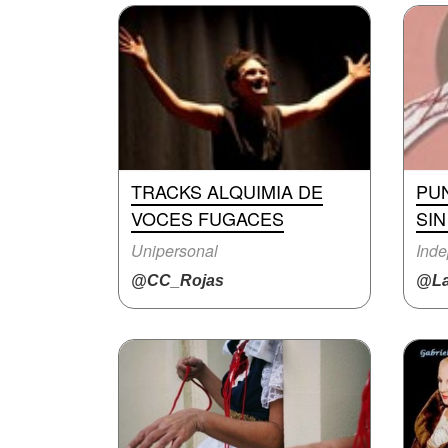
TRACKS ALQUIMIA DE
PU
VOCES FUGACES
SIN
Unipersonal
Inde
@CC_Rojas
@La