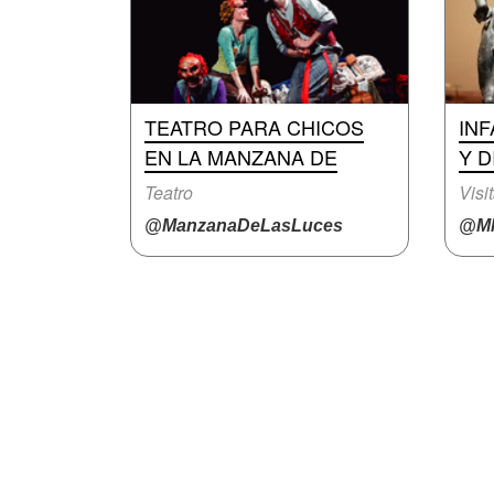
TEATRO PARA CHICOS
INF
EN LA MANZANA DE
Y D
Teatro
Visi
@ManzanaDeLasLuces
@M