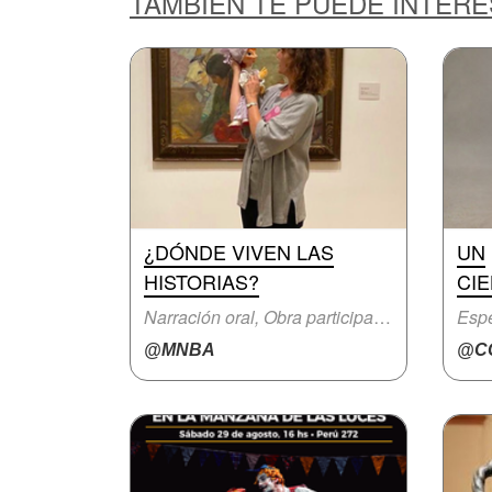
TAMBIÉN TE PUEDE INTER
¿DÓNDE VIVEN LAS
UN
HISTORIAS?
CIE
Narración oral, Obra participativa
Espe
@MNBA
@CC