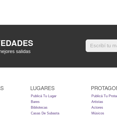
VEDADES
mejores salidas
AS
LUGARES
PROTAGO
Publicá Tu Lugar
Publicá Tu Prota
Bares
Artistas
Bibliotecas
Actores
Casas De Subasta
Músicos