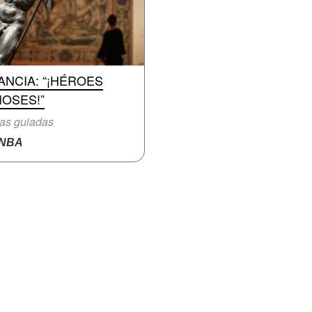
ANCIA: “¡HÉROES
IOSES!”
tas guiadas
NBA