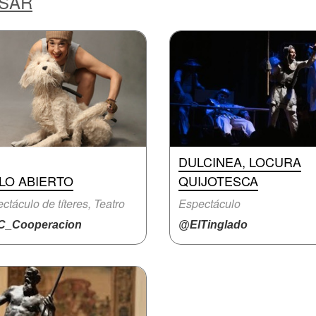
ESAR
DULCINEA, LOCURA
LO ABIERTO
QUIJOTESCA
ctáculo de títeres, Teatro
Espectáculo
_Cooperacion
@ElTinglado