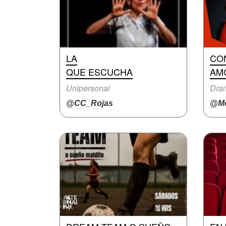
LA
CO
QUE ESCUCHA
AM
Unipersonal
Dra
@CC_Rojas
@Mo