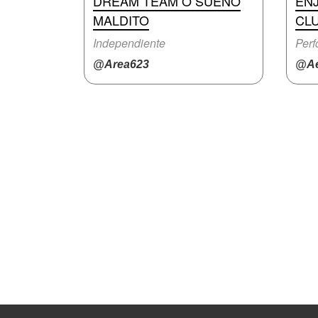
DREAM TEAM O SUEÑO
EN
MALDITO
CL
Independiente
Per
@Area623
@Ae