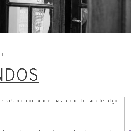
al
NDOS
visitando moribundos hasta que le sucede algo