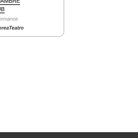
JAMBRE
UB
formance
reaTeatro