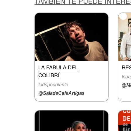
TAMBIÉN TE PUEDE INTER
LA FABULA DEL
RE
COLIBRÍ
Inde
Independiente
@Mo
@SaladeCafeArtigas