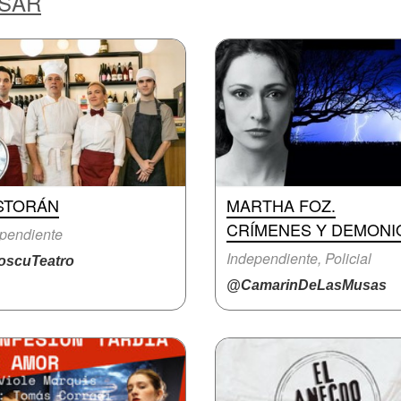
ESAR
STORÁN
MARTHA FOZ.
CRÍMENES Y DEMONI
pendiente
Independiente, Policial
scuTeatro
@CamarinDeLasMusas