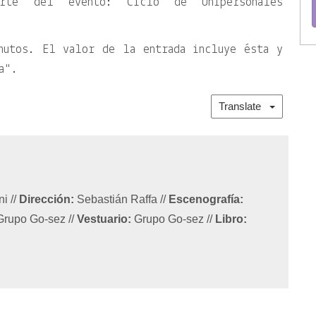
arte del evento: Ciclo de Unipersonales
nutos. El valor de la entrada incluye ésta y
a
.
Translate
ani
//
Dirección:
Sebastián Raffa
//
Escenografía:
rupo Go-sez
//
Vestuario:
Grupo Go-sez
//
Libro: