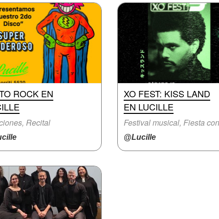
ITO ROCK EN
XO FEST: KISS LAND
ILLE
EN LUCILLE
iones, Recital
cille
@Lucille