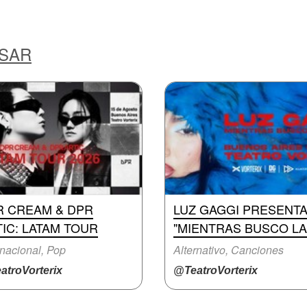
ESAR
R CREAM & DPR
LUZ GAGGI PRESENT
IC: LATAM TOUR
"MIENTRAS BUSCO LA
rnacional, Pop
Alternativo, Canciones
atroVorterix
@TeatroVorterix