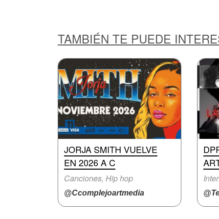
TAMBIÉN TE PUEDE INTER
JORJA SMITH VUELVE
DP
EN 2026 A C
ART
Canciones, Hip hop
Inte
@Ccomplejoartmedia
@Te