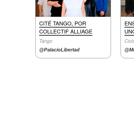
CITÉ TANGO, POR
EN
COLLECTIF ALLIAGE
UN
Tango
Cicl
@PalacioLibertad
@Mu