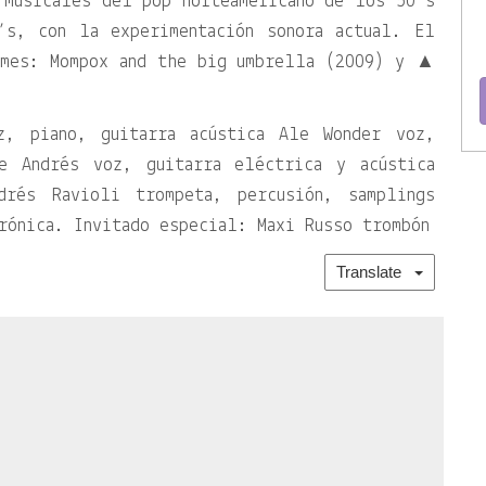
 musicales del pop norteamericano de los 50’s
’s, con la experimentación sonora actual. El
umes: Mompox and the big umbrella (2009) y ▲
z, piano, guitarra acústica Ale Wonder voz,
de Andrés voz, guitarra eléctrica y acústica
drés Ravioli trompeta, percusión, samplings
rónica. Invitado especial: Maxi Russo trombón
Translate