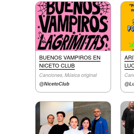
BUENOS VAMPIROS EN
AR
NICETO CLUB
LUC
Canciones, Música original
Canc
@NicetoClub
@Lu