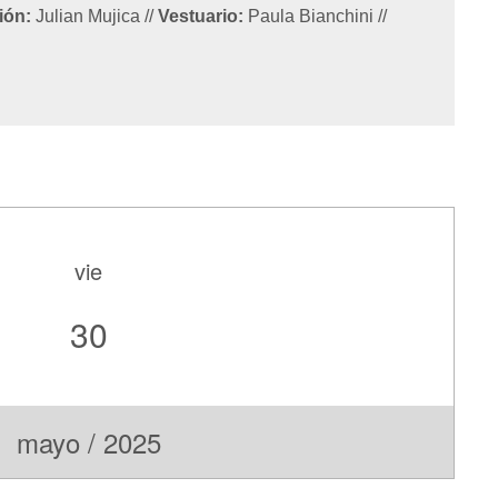
ión:
Julian Mujica
//
Vestuario:
Paula Bianchini
//
vie
30
mayo / 2025