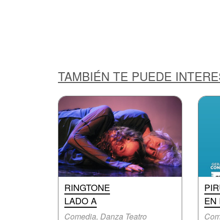
TAMBIÉN TE PUEDE INTER
RINGTONE
PI
LADO A
EN
Comedia, Danza Teatro
Com