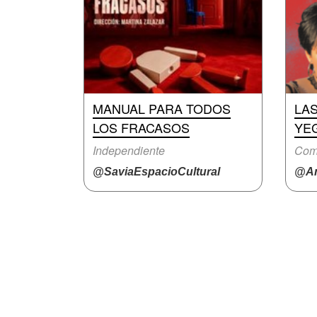
MANUAL PARA TODOS
LA
LOS FRACASOS
YE
Independiente
Com
@SaviaEspacioCultural
@An