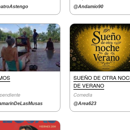
atroAstengo
@Andamio90
MOS
SUEÑO DE OTRA NO
DE VERANO
pendiente
Comedia
marinDeLasMusas
@Area623