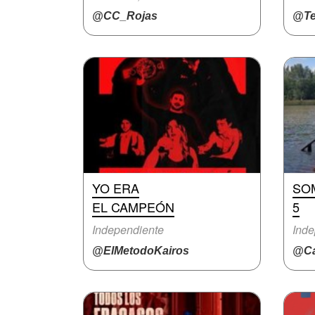
@CC_Rojas
@Te
YO ERA
SO
EL CAMPEÓN
5
Independiente
Inde
@ElMetodoKairos
@Ca