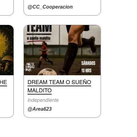
@CC_Cooperacion
CHE
DREAM TEAM O SUEÑO
MALDITO
Independiente
@Area623