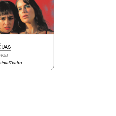
S
GUAS
edia
imalTeatro