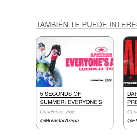
TAMBIÉN TE PUEDE INTER
5 SECONDS OF
DA
SUMMER: EVERYONE'S
PR
Canciones, Pop
Can
@MovistarArena
@ElT