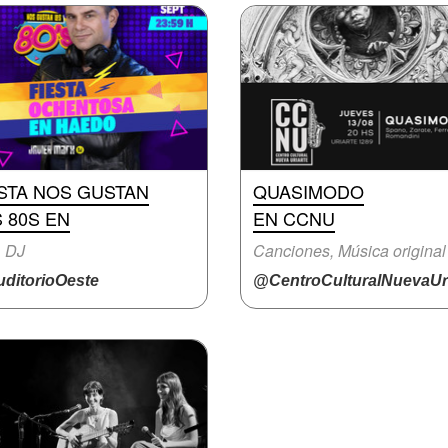
STA NOS GUSTAN
QUASIMODO
 80S EN
EN CCNU
, DJ
Canciones, Música original
ditorioOeste
@CentroCulturalNuevaUri.