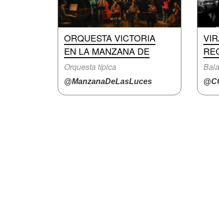
ORQUESTA VICTORIA
VI
EN LA MANZANA DE
RE
Orquesta típica
Bal
@ManzanaDeLasLuces
@CC