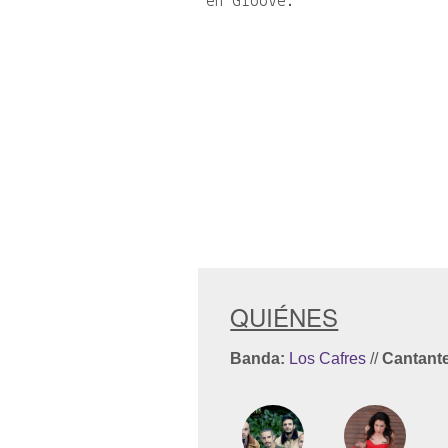
en Groove.
QUIÉNES
Banda:
Los Cafres
//
Cantant