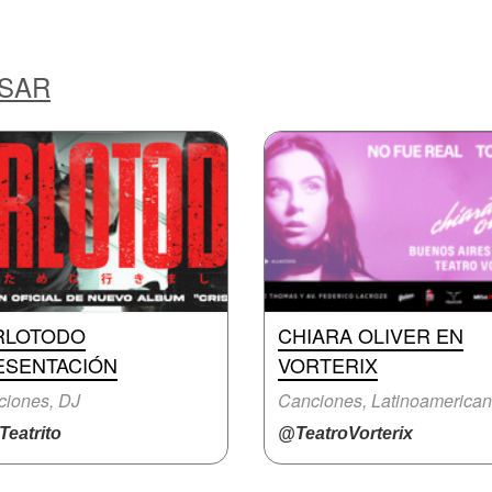
ESAR
RLOTODO
CHIARA OLIVER EN
ESENTACIÓN
VORTERIX
ciones, DJ
Canciones, Latinoamerica
eatrito
@TeatroVorterix