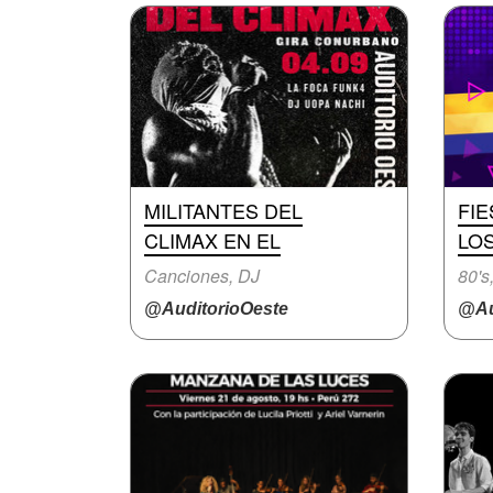
MILITANTES DEL
FIE
CLIMAX EN EL
LOS
Canciones, DJ
80's
@AuditorioOeste
@Au