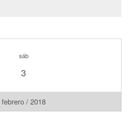
sáb
3
febrero / 2018