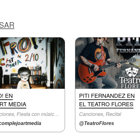
ESAR
! EN
PITI FERNANDEZ EN
RT MEDIA
EL TEATRO FLORES
Canciones, Fiesta con música en vivo
Canciones, Recital
omplejoartmedia
@TeatroFlores