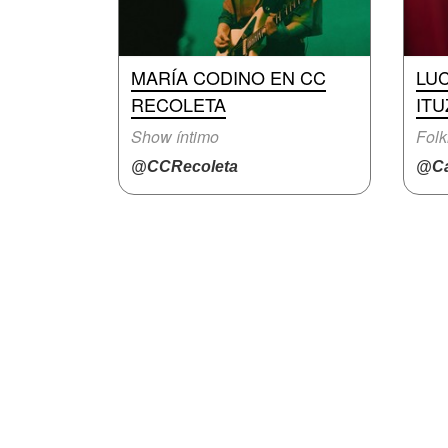
MARÍA CODINO EN CC
LUC
RECOLETA
IT
Show íntimo
Folk
@CCRecoleta
@Ca