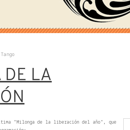
 Tango
 DE LA
IÓN
última
Milonga de la liberación del año
, que