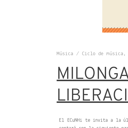
Música / Ciclo de música,
MILONGA
LIBERAC
El ECuNHi te invita a la 