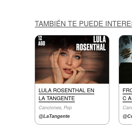
TAMBIÉN TE PUEDE INTER
LULA ROSENTHAL EN
FRO
LA TANGENTE
C A
Canciones, Pop
@LaTangente
@Cc