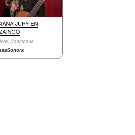
IANA JURY EN
UZAINGÓ
lore, Canciones
saSonora