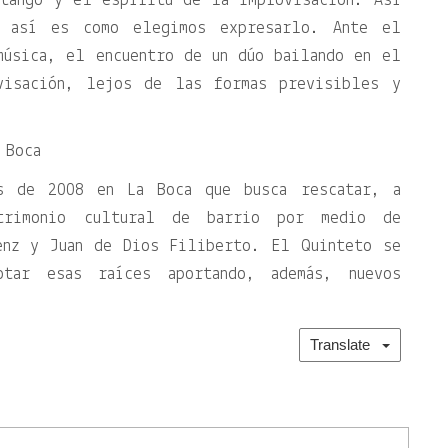
tango y el espíritu de la improvisación. Así
 así es como elegimos expresarlo. Ante el
música, el encuentro de un dúo bailando en el
visación, lejos de las formas previsibles y
 Boca
os de 2008 en La Boca que busca rescatar, a
trimonio cultural de barrio por medio de
enz y Juan de Dios Filiberto. El Quinteto se
otar esas raíces aportando, además, nuevos
Translate