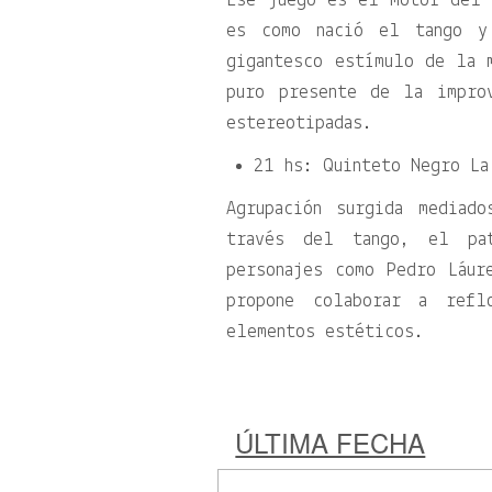
Ese juego es el motor del 
es como nació el tango y
gigantesco estímulo de la 
puro presente de la impro
estereotipadas.
21 hs: Quinteto Negro La
Agrupación surgida mediad
través del tango, el pa
personajes como Pedro Láur
propone colaborar a refl
elementos estéticos.
ÚLTIMA FECHA