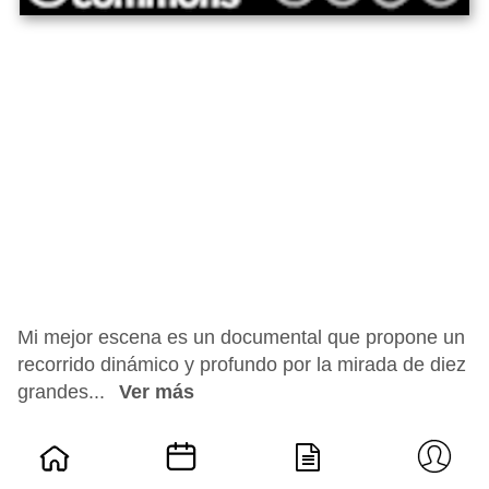
Mi mejor escena es un documental que propone un
recorrido dinámico y profundo por la mirada de diez
grandes...
Ver más