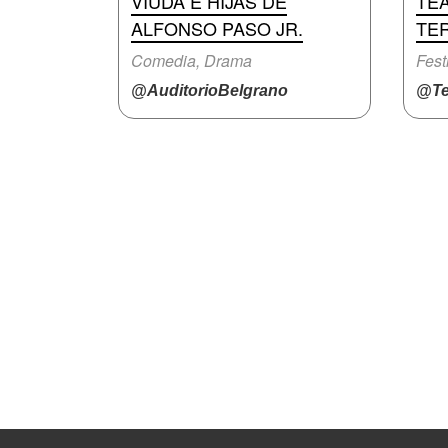
VIUDA E HIJAS DE
TEA
ALFONSO PASO JR.
TE
Comedia, Drama
Fest
@AuditorioBelgrano
@Te