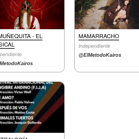
MUÑEQUITA - EL
MAMARRACHO
SICAL
Independiente
pendiente
@ElMetodoKairos
MetodoKairos