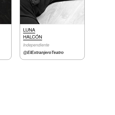
LUNA
HALCÓN
Independiente
@ElExtranjeroTeatro