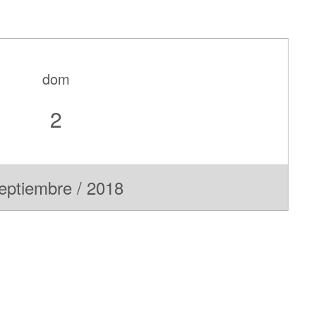
dom
2
eptiembre / 2018