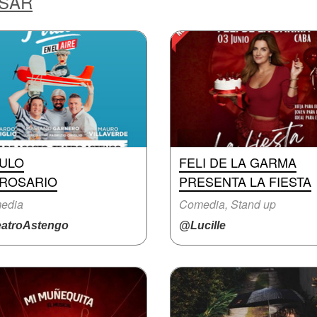
ESAR
RULO
FELI DE LA GARMA
 ROSARIO
PRESENTA LA FIESTA
edia
Comedia, Stand up
atroAstengo
@Lucille