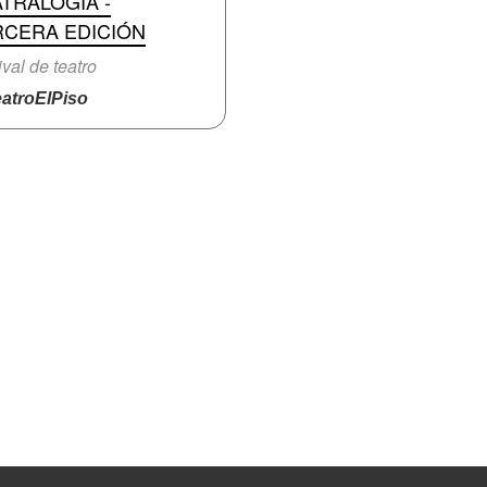
TRALOGÍA -
RCERA EDICIÓN
ival de teatro
atroElPiso