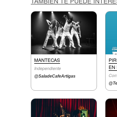
TAMBIÉN TE PUEDE INTER
MANTECAS
PI
EN
Independiente
Com
@SaladeCafeArtigas
@Te