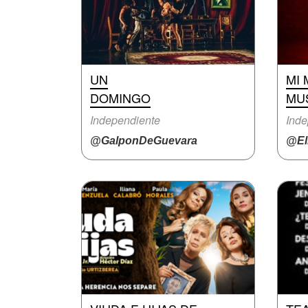
UN
MI 
DOMINGO
MU
Independiente
Inde
@GalponDeGuevara
@El