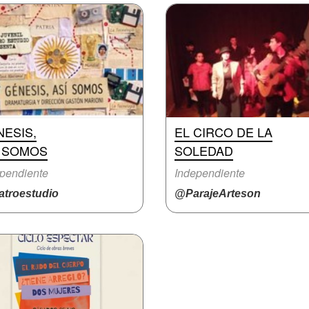
ESIS,
EL CIRCO DE LA
Í SOMOS
SOLEDAD
pendiente
Independiente
atroestudio
@ParajeArteson