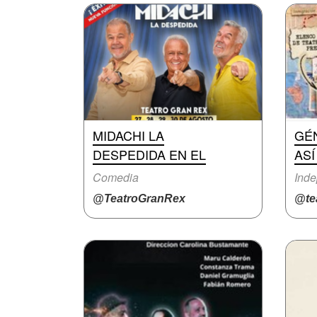
MIDACHI LA
GÉN
DESPEDIDA EN EL
AS
Comedia
Inde
@TeatroGranRex
@te