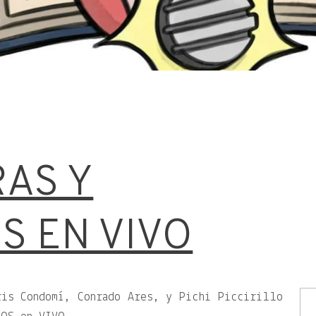
p
AS Y
S EN VIVO
ris Condomí, Conrado Ares, y Pichi Piccirillo