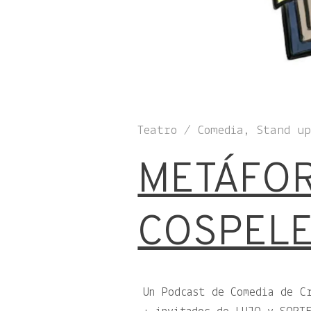
Teatro / Comedia, Stand u
METÁFOR
COSPELE
Un Podcast de Comedia de C