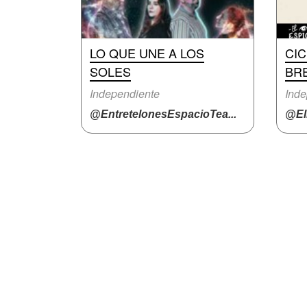
LO QUE UNE A LOS
CI
SOLES
BR
Independiente
Inde
@EntretelonesEspacioTea...
@El