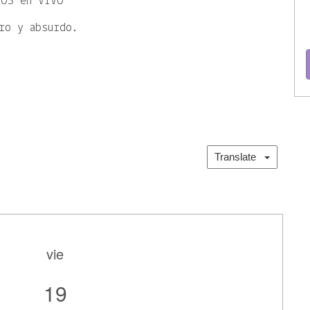
EOS en VIVO
ro y absurdo.
Translate
vie
19