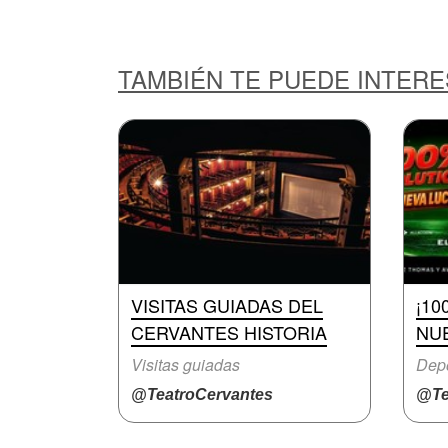
TAMBIÉN TE PUEDE INTER
VISITAS GUIADAS DEL
¡10
CERVANTES HISTORIA
NUE
Visitas guiadas
Dep
@TeatroCervantes
@Te