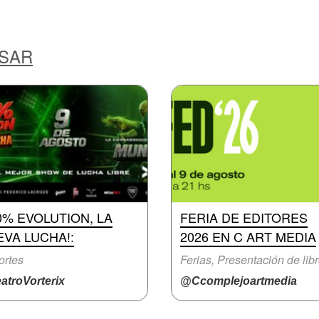
ESAR
0% EVOLUTION, LA
FERIA DE EDITORES
VA LUCHA!:
2026 EN C ART MEDIA
ortes
Ferias, Presentación de lib
atroVorterix
@Ccomplejoartmedia