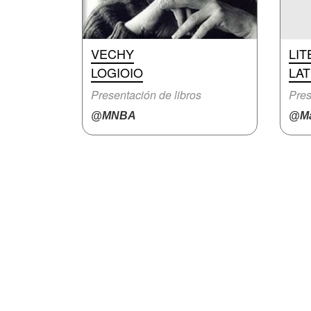
VECHY
LI
LOGIOIO
LA
Presentación de libros
Pres
@MNBA
@Ma