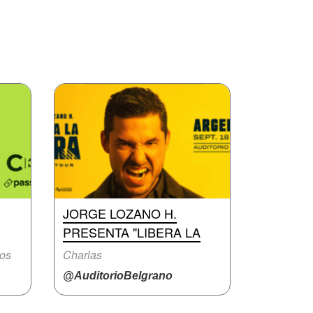
JORGE LOZANO H.
PRESENTA "LIBERA LA
ros
Charlas
@AuditorioBelgrano