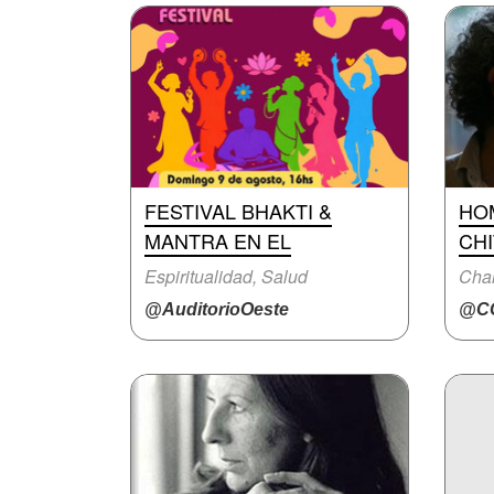
FESTIVAL BHAKTI &
HO
MANTRA EN EL
CH
Espiritualidad, Salud
Char
@AuditorioOeste
@CC