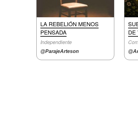
LA REBELIÓN MENOS
SU
PENSADA
DE
Independiente
Com
@ParajeArteson
@Ar