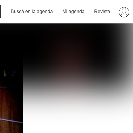
Buscá en la agenda
Mi agenda
Revista