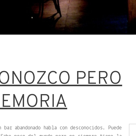
CONOZCO PERO
MEMORIA
n bar abandonado habla con desconocidos. Puede