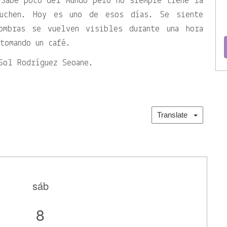
 Sabe poco del mundo pero no siempre tiene la
cuchen. Hoy es uno de esos días. Se siente
ombras se vuelven visibles durante una hora
tomando un café.
Sol Rodríguez Seoane.
Translate
sáb
8