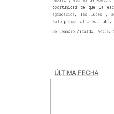
hablar y eso es un montón.
oportunidad de que la es
agradecida, las luces y s
sólo porque ella está ahí, 
De Leandro Airaldo. Actúa: 
ÚLTIMA FECHA