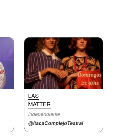
LAS
MATTER
Independiente
@ItacaComplejoTeatral