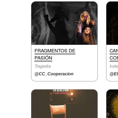
FRAGMENTOS DE
CA
PASIÓN
CO
Tragedia
Inde
@CC_Cooperacion
@El