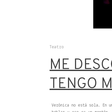
Teatro
ME DES
TENGO 
Verónica no está sola. En u