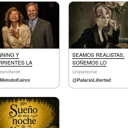
NNING Y
SEAMOS REALISTAS,
RRIENTES LA
SOÑEMOS LO
pendiente
Unipersonal
MetodoKairos
@PalacioLibertad