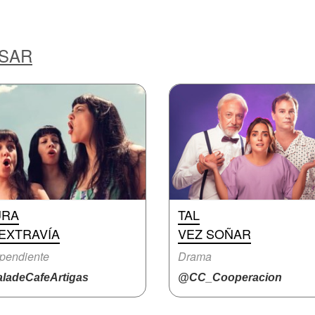
ESAR
URA
TAL
EXTRAVÍA
VEZ SOÑAR
pendiente
Drama
ladeCafeArtigas
@CC_Cooperacion