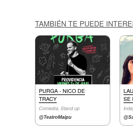
TAMBIÉN TE PUEDE INTER
PURGA - NICO DE
LA
TRACY
SE 
Comedia, Stand up
Inde
@TeatroMaipu
@Sa