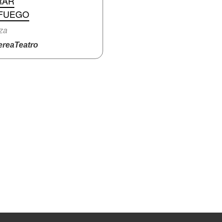
RAR
 FUEGO
za
reaTeatro