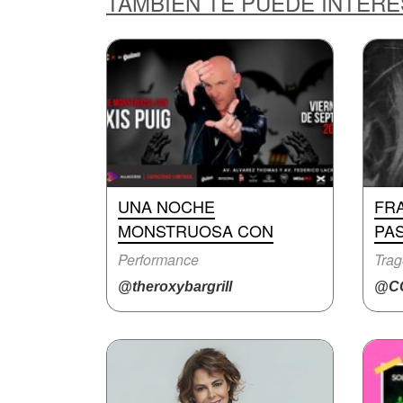
TAMBIÉN TE PUEDE INTER
UNA NOCHE
FR
MONSTRUOSA CON
PA
Performance
Trag
@theroxybargrill
@CC