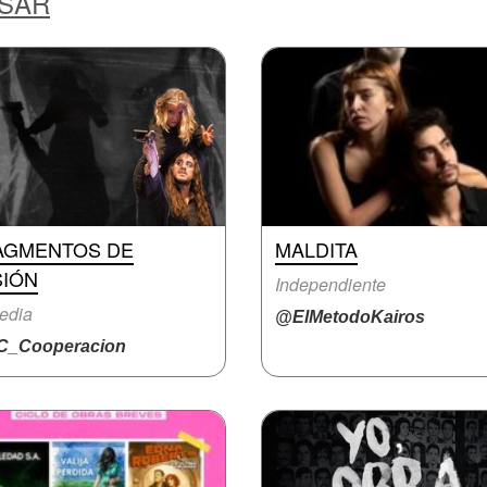
ESAR
AGMENTOS DE
MALDITA
SIÓN
Independiente
edia
@ElMetodoKairos
_Cooperacion