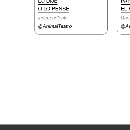
LO DIJE
PA
O LO PENSÉ
EL
Independiente
Dan
@AnimalTeatro
@Ae