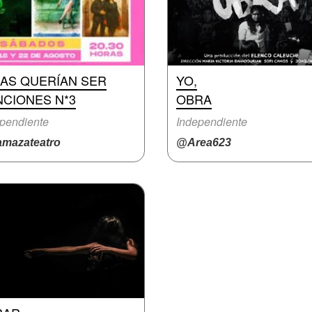
LAS QUERÍAN SER
YO,
NCIONES N*3
OBRA
pendiente
Independiente
mazateatro
@Area623