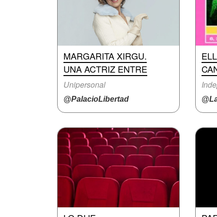
MARGARITA XIRGU.
EL
UNA ACTRIZ ENTRE
CA
Unipersonal
Inde
@PalacioLibertad
@La