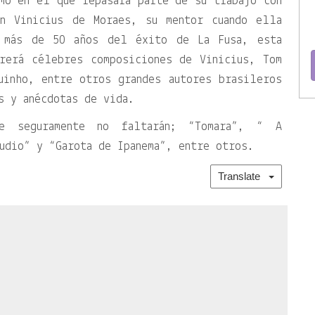
mo en el que repasará parte de su trabajo con
an Vinicius de Moraes, su mentor cuando ella
 más de 50 años del éxito de La Fusa, esta
rrerá célebres composiciones de Vinicius, Tom
uinho, entre otros grandes autores brasileros
s y anécdotas de vida.
e seguramente no faltarán; “Tomara”, “ A
udio” y “Garota de Ipanema”, entre otros.
Translate