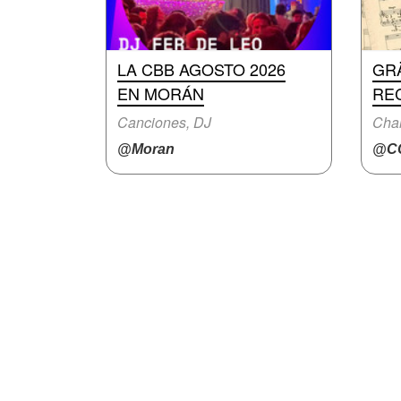
LA CBB AGOSTO 2026
GR
EN MORÁN
RE
Canciones, DJ
Char
@Moran
@CC