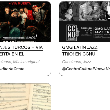
NJES TURCOS + VIA
GMG LATÍN JAZZ
ERTA EN EL
TRIO! EN CCNU
iones, Música original
Canciones, Jazz
ditorioOeste
@CentroCulturalNuevaUri.