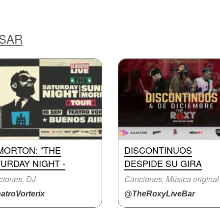
ESAR
MORTON: “THE
DISCONTINUOS
URDAY NIGHT -
DESPIDE SU GIRA
ciones, DJ
Canciones, Música original
atroVorterix
@TheRoxyLiveBar