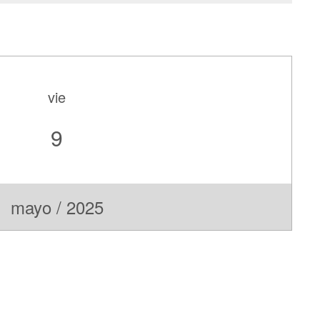
vie
9
mayo / 2025