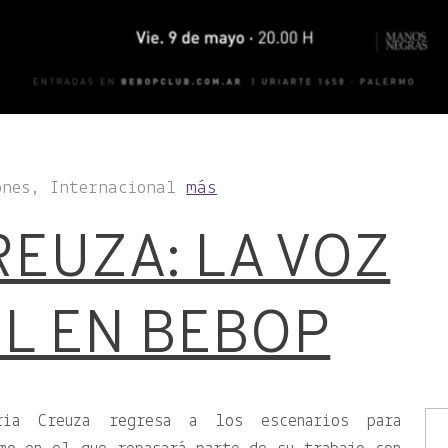
ones, Internacional
más
REUZA: LA VOZ
IL EN BEBOP
ria Creuza regresa a los escenarios para