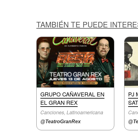
TAMBIÉN TE PUEDE INTER
GRUPO CAÑAVERAL EN
PJ 
EL GRAN REX
SAT
Canciones, Latinoamericana
Can
@TeatroGranRex
@Te