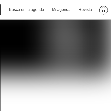
Buscá en la agenda
Mi agenda
Revista