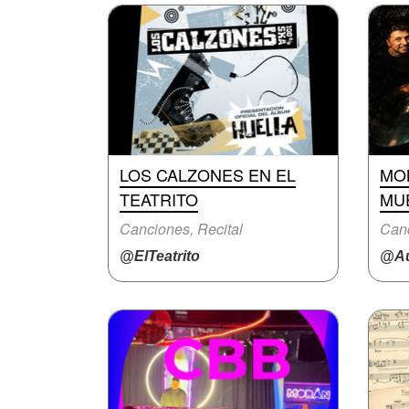
LOS CALZONES EN EL
MO
TEATRITO
MU
Canciones, Recital
Canc
@ElTeatrito
@Au