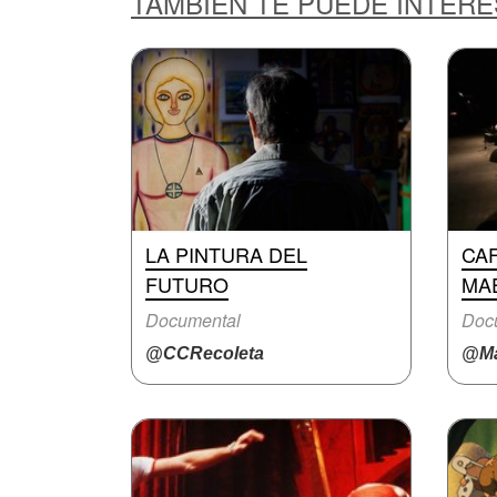
TAMBIÉN TE PUEDE INTER
LA PINTURA DEL
CAF
FUTURO
MA
Documental
Doc
@CCRecoleta
@Ma