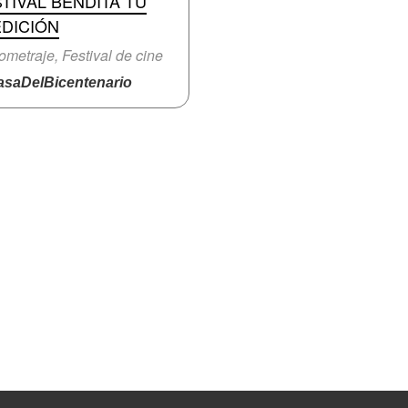
TIVAL BENDITA TÚ
EDICIÓN
ometraje, Festival de cine
saDelBicentenario