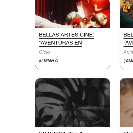
BELLAS ARTES CINE:
BEL
"AVENTURAS EN
"A
Ciclo
Anim
@MNBA
@M