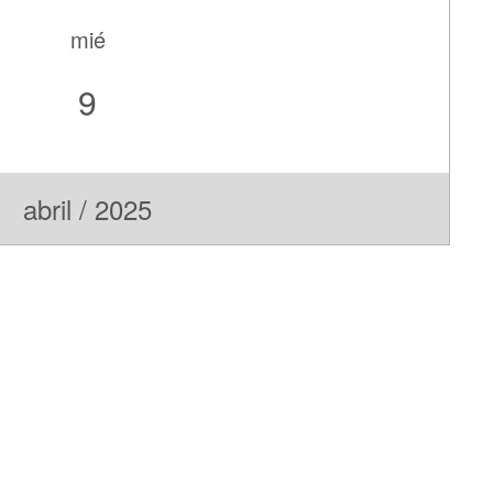
mié
9
abril / 2025