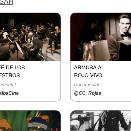
ESAR
É DE LOS
ARMUSA AL
ESTROS
ROJO VIVO
umental
Documental
lbaCine
@CC_Rojas