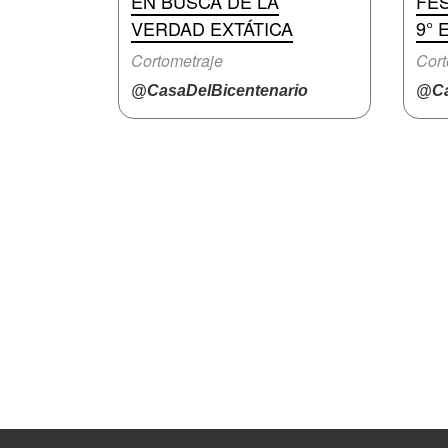
EN BUSCA DE LA
FES
VERDAD EXTÁTICA
9° 
Cortometraje
Cort
@CasaDelBicentenario
@Ca