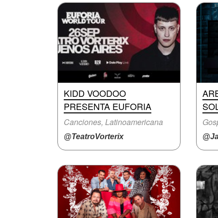
KIDD VOODOO
AR
PRESENTA EUFORIA
SOL
Canciones, Latinoamericana
Gosp
@TeatroVorterix
@Ja