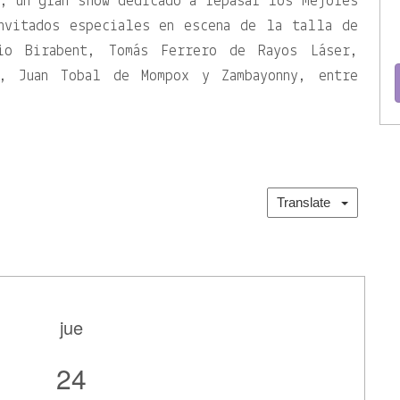
, un gran show dedicado a repasar los mejores
nvitados especiales en escena de la talla de
io Birabent, Tomás Ferrero de Rayos Láser,
a, Juan Tobal de Mompox y Zambayonny, entre
Translate
jue
24