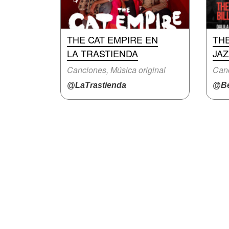
THE CAT EMPIRE EN
THE
LA TRASTIENDA
JA
Canciones, Música original
Canc
@LaTrastienda
@Be