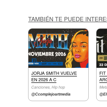
TAMBIÉN TE PUEDE INTER
JORJA SMITH VUELVE
FIT
EN 2026 A C
AR
Canciones, Hip hop
Meta
@Ccomplejoartmedia
@ElT