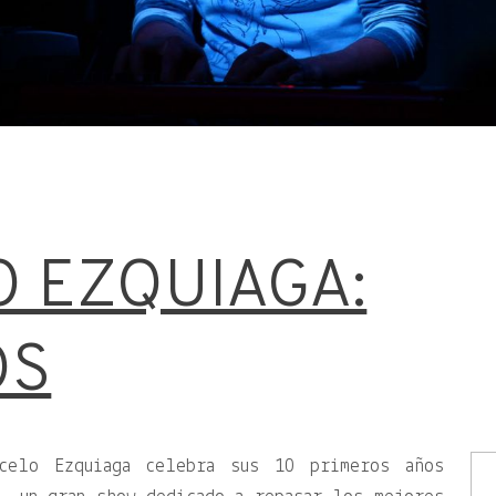
 EZQUIAGA:
OS
celo Ezquiaga celebra sus 10 primeros años