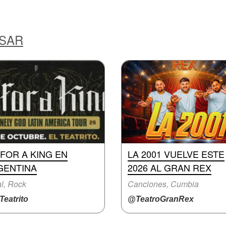
ESAR
 FOR A KING EN
LA 2001 VUELVE ESTE
GENTINA
2026 AL GRAN REX
l, Rock
Canciones, Cumbia
eatrito
@TeatroGranRex