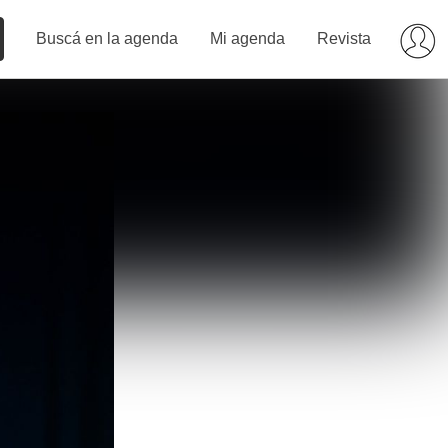
Buscá en la agenda
Mi agenda
Revista