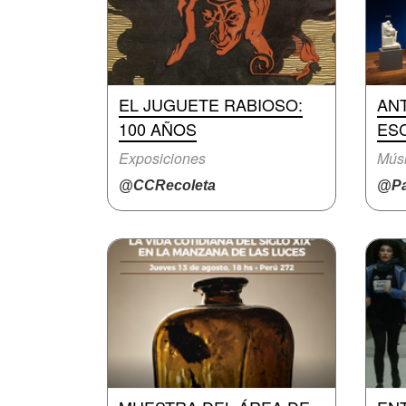
EL JUGUETE RABIOSO:
ANT
100 AÑOS
ES
Exposiciones
Mús
@CCRecoleta
@Pa