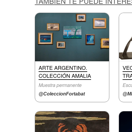
TAMBIÉN TE PUEDE INTER
ARTE ARGENTINO.
VEC
COLECCIÓN AMALIA
TR
Muestra permanente
Escu
@ColeccionFortabat
@M