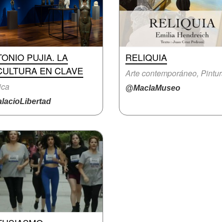
ONIO PUJIA. LA
RELIQUIA
CULTURA EN CLAVE
Arte contemporáneo, Pintu
ica
@MaclaMuseo
lacioLibertad