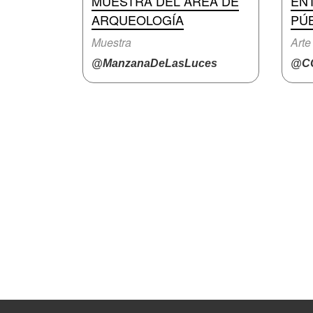
MUESTRA DEL ÁREA DE
EN
ARQUEOLOGÍA
PÚ
Muestra
Arte 
@ManzanaDeLasLuces
@CC