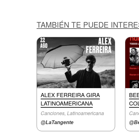
TAMBIÉN TE PUEDE INTER
ALEX FERREIRA GIRA
BE
LATINOAMERICANA
COL
Canciones, Latinoamericana
Canc
@LaTangente
@Be