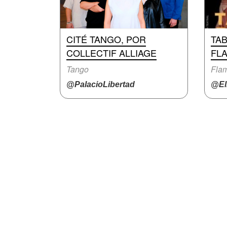
CITÉ TANGO, POR
TA
COLLECTIF ALLIAGE
FL
Tango
Fla
@PalacioLibertad
@El