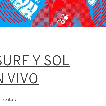
URF Y SOL
N VIVO
esentan: