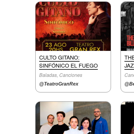
CULTO GITANO:
THE
SINFÓNICO EL FUEGO
JA
Baladas, Canciones
Canc
@TeatroGranRex
@Be