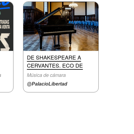
DE SHAKESPEARE A
CERVANTES. ECO DE
a
Música de cámara
@PalacioLibertad