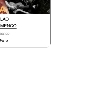
BLAO
AMENCO
menco
Fino