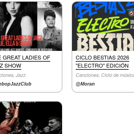
 GREAT LADIES OF
CICLO BESTIAS 2026
ZZ SHOW
"ELECTRO" EDICIÓN
iones, Jazz
Canciones, Ciclo de músic
bopJazzClub
@Moran