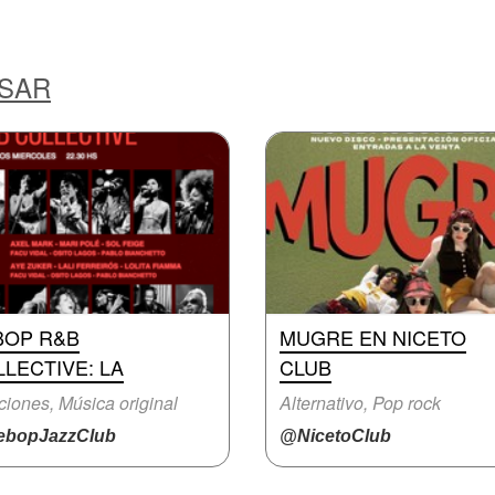
ESAR
BOP R&B
MUGRE EN NICETO
LECTIVE: LA
CLUB
iones, Música original
Alternativo, Pop rock
bopJazzClub
@NicetoClub