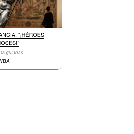
ANCIA: “¡HÉROES
IOSES!”
tas guiadas
NBA