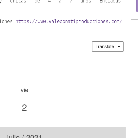
s y chicas de 4 a 7 años Entradas:
ciones
https://www.valedonatiproducciones.com/
Translate
vie
2
julio / 2021