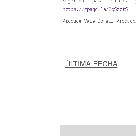
Sugerido para chico
https://mpago.la/2gSzztS
Produce Vale Donati Produc
ÚLTIMA FECHA