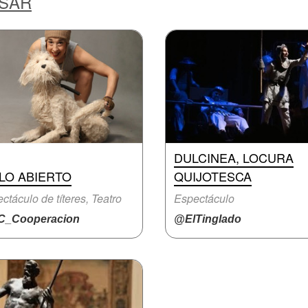
ESAR
DULCINEA, LOCURA
LO ABIERTO
QUIJOTESCA
ctáculo de títeres, Teatro
Espectáculo
_Cooperacion
@ElTinglado