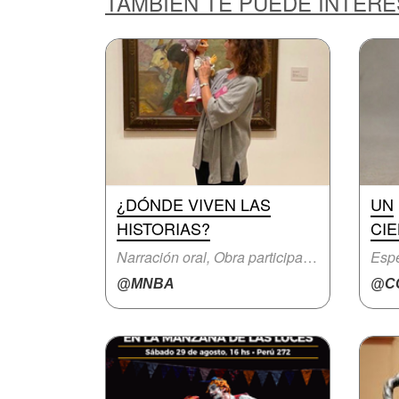
TAMBIÉN TE PUEDE INTER
¿DÓNDE VIVEN LAS
UN
HISTORIAS?
CIE
Narración oral, Obra participativa
Espe
@MNBA
@CC