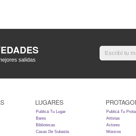
VEDADES
mejores salidas
AS
LUGARES
PROTAGO
Publicá Tu Lugar
Publicá Tu Prota
Bares
Artistas
Bibliotecas
Actores
Casas De Subasta
Músicos