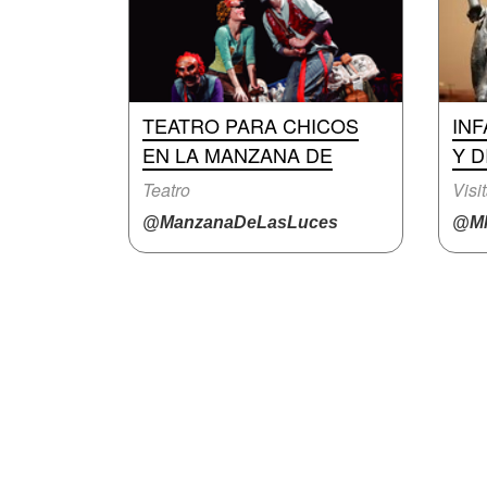
TEATRO PARA CHICOS
INF
EN LA MANZANA DE
Y D
Teatro
Visi
@ManzanaDeLasLuces
@M