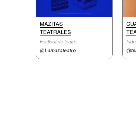
MAZITAS
CUA
TEATRALES
TE
Festival de teatro
Inde
@Lamazateatro
@te