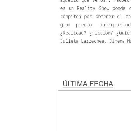
aquello que vemos?. Macbet
es un Reality Show donde c
compiten por obtener el f
gran premio, interpreta
¿Realidad? ¿Ficción? ¿Quié
Julieta Larrechea, Jimena N
ÚLTIMA FECHA