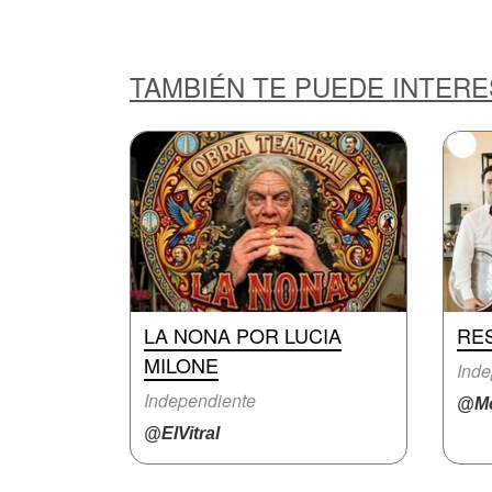
TAMBIÉN TE PUEDE INTER
LA NONA POR LUCIA
RE
MILONE
Inde
Independiente
@Mo
@ElVitral