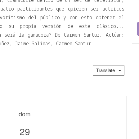
h, transcurre dentro de un set de televisión,
uatro participantes que quieren ser actrices
avoritismo del público y con esto obtener el
ndo su propia versión de este clásico...
n será la ganadora? De Carmen Santur. Actúan:
uñez, Jaime Salinas, Carmen Santur
Translate
dom
29