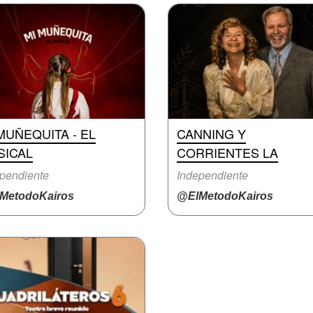
MUÑEQUITA - EL
CANNING Y
SICAL
CORRIENTES LA
pendiente
Independiente
MetodoKairos
@ElMetodoKairos