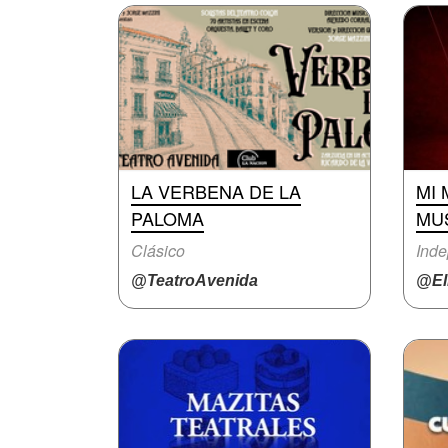
LA VERBENA DE LA
MI 
PALOMA
MU
Clásico
Inde
@TeatroAvenida
@El