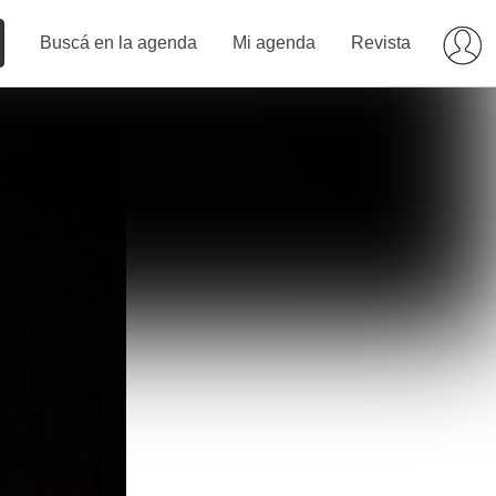
Buscá en la agenda
Mi agenda
Revista