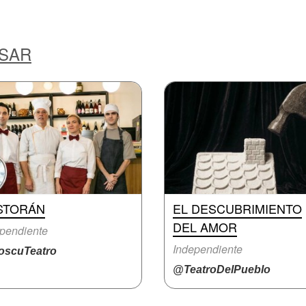
ESAR
STORÁN
EL DESCUBRIMIENTO
DEL AMOR
pendiente
Independiente
scuTeatro
@TeatroDelPueblo