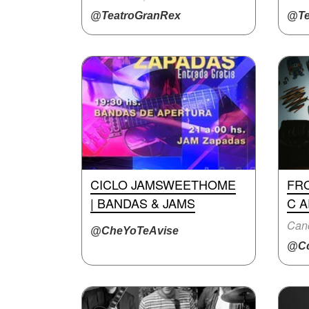
@TeatroGranRex
@Te
CICLO JAMSWEETHOME
FRO
| BANDAS & JAMS
C A
@CheYoTeAvise
@Cc