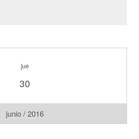
jue
30
junio / 2016