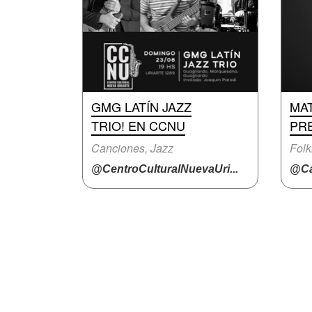
GMG LATÍN JAZZ
MA
TRIO! EN CCNU
PR
Canciones, Jazz
Folk
@CentroCulturalNuevaUri...
@Ca