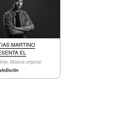
TIAS MARTINO
ESENTA EL
lore, Música original
feBerlin