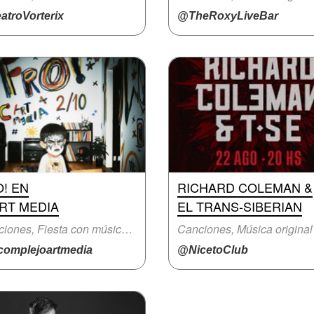
atroVorterix
@TheRoxyLiveBar
! EN
RICHARD COLEMAN &
RT MEDIA
EL TRANS-SIBERIAN
Canciones, Fiesta con música en vivo
Canciones, Música original
omplejoartmedia
@NicetoClub