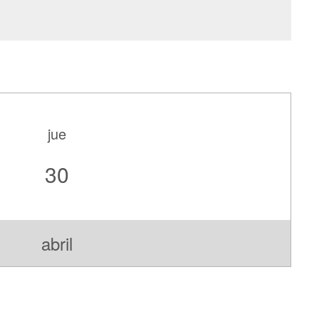
jue
30
abril