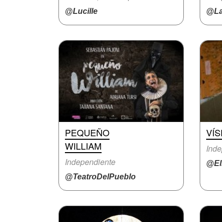
@Lucille
@La
PEQUEÑO
VÍ
WILLIAM
Inde
Independiente
@El
@TeatroDelPueblo