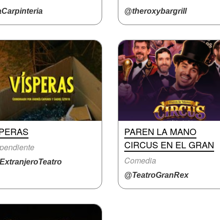
Carpinteria
@theroxybargrill
SPERAS
PAREN LA MANO
CIRCUS EN EL GRAN
pendiente
Comedia
ExtranjeroTeatro
@TeatroGranRex