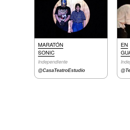
MARATÓN
EN
SONIC
GU
Independiente
Inde
@CasaTeatroEstudio
@Te