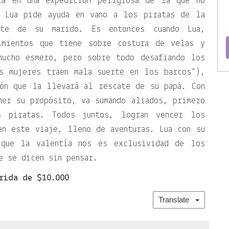
ca en una expedición peligrosa de la que no
e Lua pide ayuda en vano a los piratas de la
te de su marido. Es entonces cuando Lua,
imientos que tiene sobre costura de velas y
mucho esmero, pero sobre todo desafiando los
s mujeres traen mala suerte en los barcos”),
ión que la llevará al rescate de su papá. Con
ner su propósito, va sumando aliados, primero
s piratas. Todos juntos, logran vencer los
en este viaje, lleno de aventuras. Lua con su
 que la valentía nos es exclusividad de los
e se dicen sin pensar.
rida de $10.000
Translate