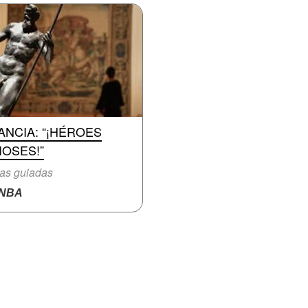
ANCIA: “¡HÉROES
IOSES!”
tas guiadas
NBA