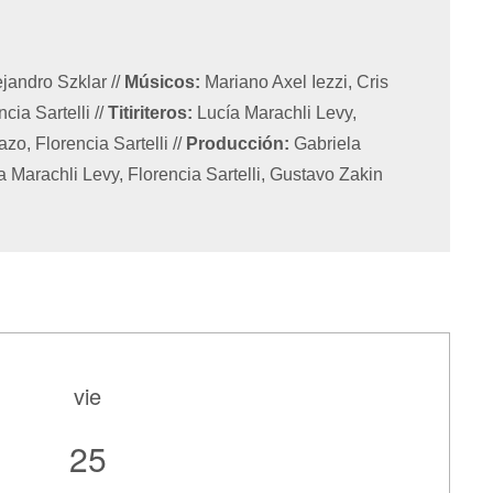
lejandro Szklar
//
Músicos:
Mariano Axel Iezzi, Cris
ncia Sartelli
//
Titiriteros:
Lucía Marachli Levy,
zo, Florencia Sartelli
//
Producción:
Gabriela
 Marachli Levy, Florencia Sartelli, Gustavo Zakin
vie
25