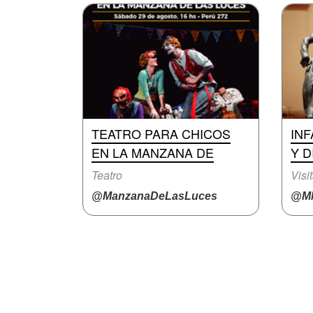
TEATRO PARA CHICOS
INF
EN LA MANZANA DE
Y D
Teatro
Visi
@ManzanaDeLasLuces
@M