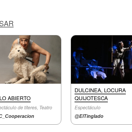
ESAR
DULCINEA, LOCURA
LO ABIERTO
QUIJOTESCA
ctáculo de títeres, Teatro
Espectáculo
_Cooperacion
@ElTinglado