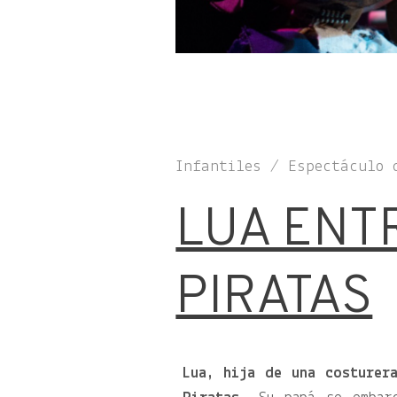
Infantiles / Espectáculo 
LUA ENT
PIRATAS
Lua, hija de una costurer