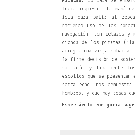
Piratas
. Su papá se embar
logra regresar. La mamá d
isla para salir al resca
haciendo uso de los conoc
navegación, con retazos y 
dichos de los piratas (“la
arregla una vieja embarcac
la firme decisión de soste
su mamá, y finalmente lo
escollos que se presentan 
corta edad, nos demuestra
hombres, y que hay cosas qu
Espectáculo con gorra suge