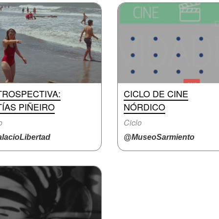
TROSPECTIVA:
CICLO DE CINE
ÍAS PIÑEIRO
NÓRDICO
o
Ciclo
lacioLibertad
@MuseoSarmiento