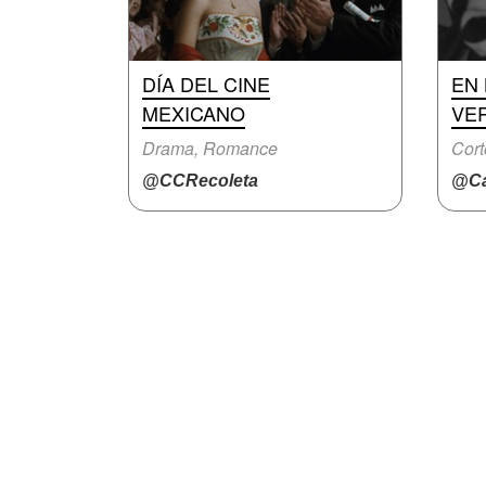
DÍA DEL CINE
EN 
MEXICANO
VE
Drama, Romance
Cort
@CCRecoleta
@Ca