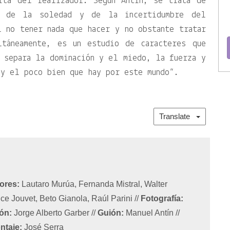
ita del realizador. Según Antin, se trata de
va de la soledad y de la incertidumbre del
 no tener nada que hacer y no obstante tratar
ltáneamente, es un estudio de caracteres que
 separa la dominación y el miedo, la fuerza y
y el poco bien que hay por este mundo”.
Translate
ores:
Lautaro Murúa, Fernanda Mistral, Walter
ice Jouvet, Beto Gianola, Raúl Parini
//
Fotografía:
ón:
Jorge Alberto Garber
//
Guión:
Manuel Antín
//
ntaje:
José Serra