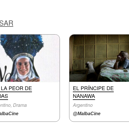
ESAR
 LA PEOR DE
EL PRÍNCIPE DE
DAS
NANAWA
ntino, Drama
Argentino
lbaCine
@MalbaCine