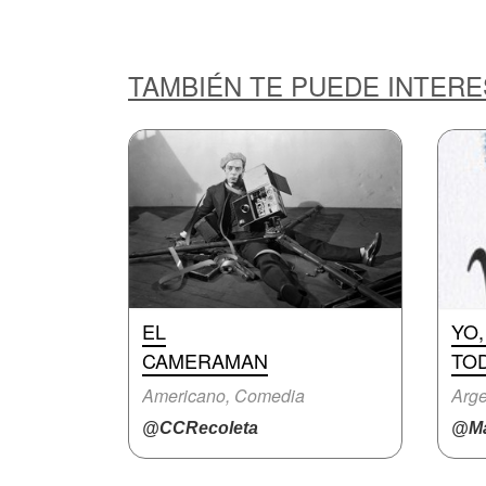
TAMBIÉN TE PUEDE INTER
EL
YO,
CAMERAMAN
TO
Americano, Comedia
Arge
@CCRecoleta
@Ma