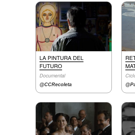
LA PINTURA DEL
RE
FUTURO
MAT
Documental
Cicl
@CCRecoleta
@Pa