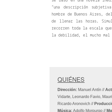
se basó en una novela inéd
“una descripción subjeti
hombre de Buenos Aires, del
de llenar las horas. Simu
recorren toda la escala que
la debilidad, el mucho mal 
QUIÉNES
Dirección:
Manuel Antín
//
Act
Vidarte, Leonardo Favio, Maur
Ricardo Aronovich
//
Producci
Música:
Adolfo Morpurgo
//
Mo