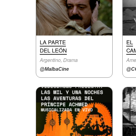
LA PARTE
EL
DEL LEÓN
CA
Argentino, Drama
Ame
@MalbaCine
@CC