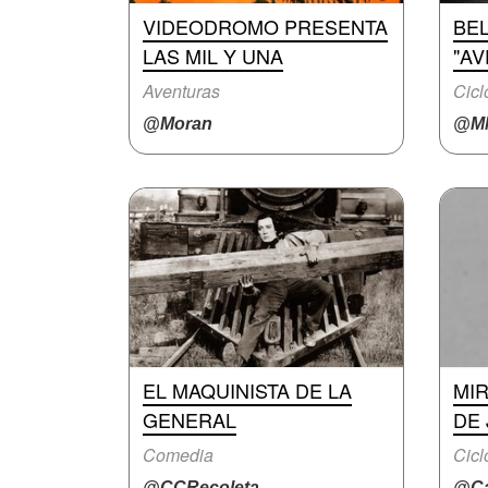
VIDEODROMO PRESENTA
BEL
LAS MIL Y UNA
"A
Aventuras
Cicl
@Moran
@M
EL MAQUINISTA DE LA
MI
GENERAL
DE
Comedia
Cicl
@CCRecoleta
@Ca