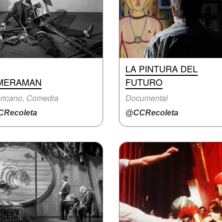
LA PINTURA DEL
MERAMAN
FUTURO
ricano, Comedia
Documental
Recoleta
@CCRecoleta