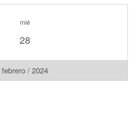
mié
28
febrero / 2024