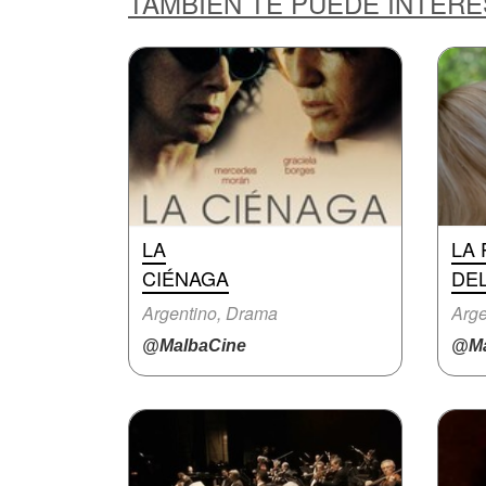
TAMBIÉN TE PUEDE INTER
LA
LA
CIÉNAGA
DE
Argentino, Drama
Arge
@MalbaCine
@Ma