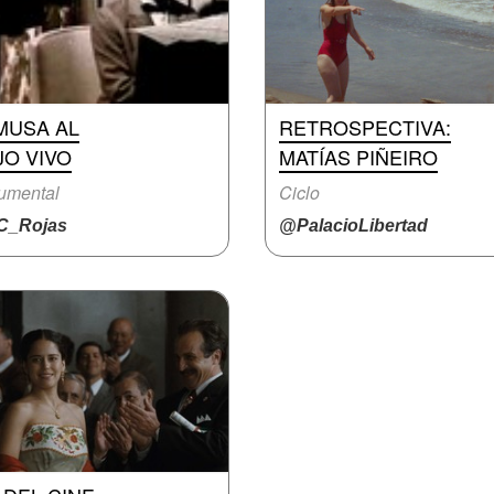
MUSA AL
RETROSPECTIVA:
JO VIVO
MATÍAS PIÑEIRO
umental
Ciclo
_Rojas
@PalacioLibertad