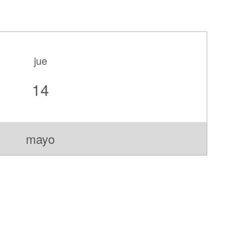
jue
14
mayo