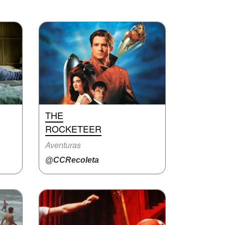
THE
ROCKETEER
Aventuras
@CCRecoleta