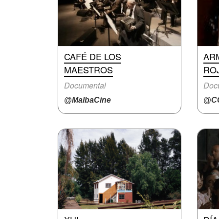
CAFÉ DE LOS
AR
MAESTROS
RO
Documental
Doc
@MalbaCine
@CC