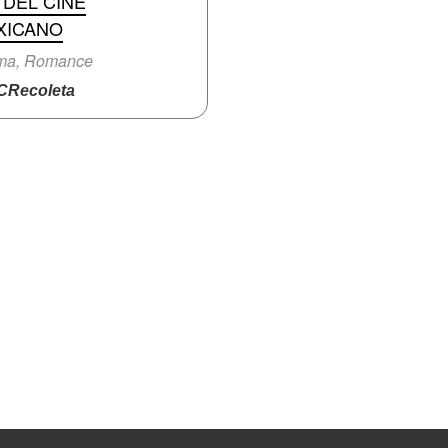
 DEL CINE
XICANO
ma, Romance
Recoleta