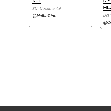
XUL
DÍA
ME
3D, Documental
Dra
@MalbaCine
@CC