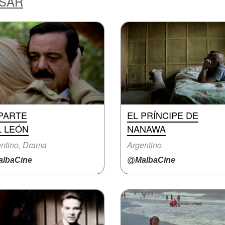
ESAR
 PARTE
EL PRÍNCIPE DE
L LEÓN
NANAWA
ntino, Drama
Argentino
lbaCine
@MalbaCine