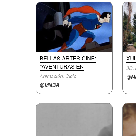
BELLAS ARTES CINE:
XU
"AVENTURAS EN
3D,
Animación, Ciclo
@Ma
@MNBA