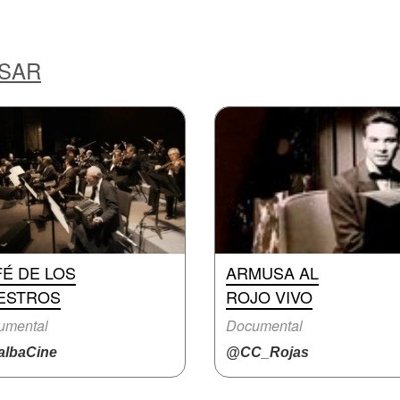
ESAR
É DE LOS
ARMUSA AL
ESTROS
ROJO VIVO
umental
Documental
lbaCine
@CC_Rojas