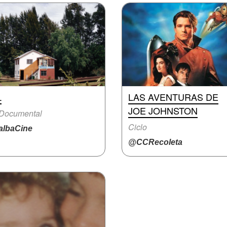
L
LAS AVENTURAS DE
JOE JOHNSTON
 Documental
Ciclo
lbaCine
@CCRecoleta