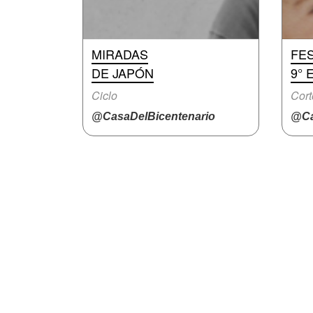
MIRADAS
FES
DE JAPÓN
9° 
Ciclo
Cort
@CasaDelBicentenario
@Ca