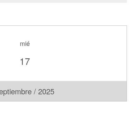
mié
17
eptiembre / 2025