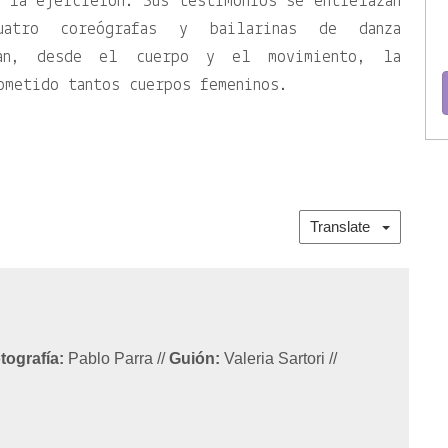
 la ejercieron. Sus testimonios se entrelazan
atro coreógrafas y bailarinas de danza
ran, desde el cuerpo y el movimiento, la
ometido tantos cuerpos femeninos.
Translate
tografía:
Pablo Parra
//
Guión:
Valeria Sartori
//