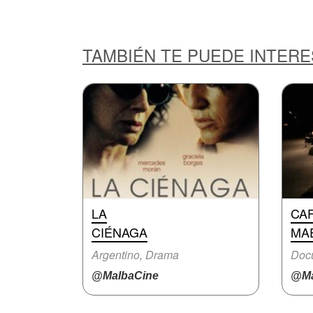
TAMBIÉN TE PUEDE INTER
LA
CAF
CIÉNAGA
MA
Argentino, Drama
Doc
@MalbaCine
@Ma