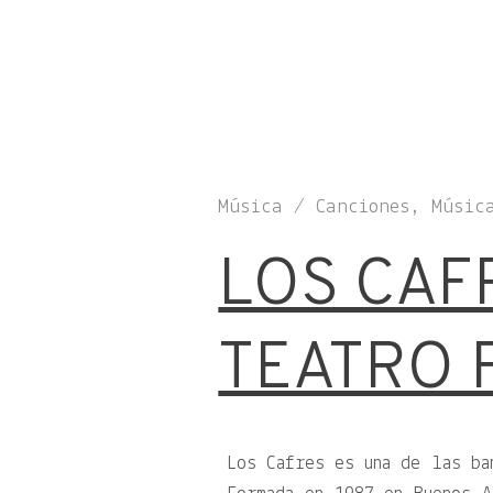
Música / Canciones, Músic
LOS CAF
TEATRO 
Los Cafres es una de las ba