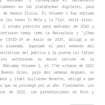
y 3Décadas” y contemplaba el lanzamiento
lúmenes en las plataformas digitales, para
s de manera física. El Volumen 1 fue editado
yó los temas Tu Meta y La Flor, entre otros.
n 2 estaba previsto para mediados de 2020 y
contraron temas como La Naturaleza y “¿Cómo
de COVID-19 en marzo de 2020, obligó a un
lo planeado. Superado el peor momento del
pectativas del público y la prensa Los Cafres
arios exhibiendo su mejor versión en la
y 3Décadas Volumen 1, el 1°de octubre de 2021
Buenos Aires, pero dos semanas después, un
ante y líder Guillermo Bonetto, obligó a que
so que se prolongó por un año. Finalmente, Los
ubre de 2022, con presentaciones en Perú y