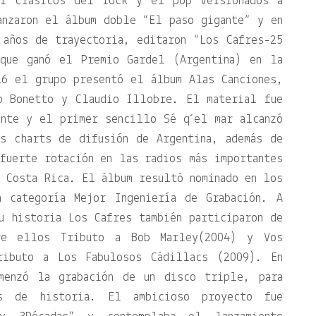
or clásicos del rock y el pop versionados a
anzaron el álbum doble “El paso gigante” y en
 años de trayectoria, editaron “Los Cafres-25
 que ganó el Premio Gardel (Argentina) en la
16 el grupo presentó el álbum Alas Canciones,
o Bonetto y Claudio Illobre. El material fue
nte y el primer sencillo Sé q ́el mar alcanzó
s charts de difusión de Argentina, además de
fuerte rotación en las radios más importantes
 Costa Rica. El álbum resultó nominado en los
a categoría Mejor Ingeniería de Grabación. A
u historia Los Cafres también participaron de
tre ellos Tributo a Bob Marley(2004) y Vos
ributo a Los Fabulosos Cádillacs (2009). En
menzó la grabación de un disco triple, para
s de historia. El ambicioso proyecto fue