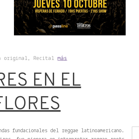
a original, Recital
más
RES EN EL
FLORES
ndas fundacionales del reggae latinoamericano.