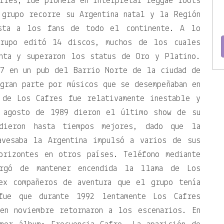
ires, fue pionera en interpretar reggae roots
 grupo recorre su Argentina natal y la Región
esta a los fans de todo el continente. A lo
rupo editó 14 discos, muchos de los cuales
nta y superaron los status de Oro y Platino.
87 en un pub del Barrio Norte de la ciudad de
gran parte por músicos que se desempeñaban en
 de Los Cafres fue relativamente inestable y
n agosto de 1989 dieron el último show de su
dieron hasta tiempos mejores, dado que la
avesaba la Argentina impulsó a varios de sus
orizontes en otros países. Teléfono mediante
argó de mantener encendida la llama de Los
ex compañeros de aventura que el grupo tenía
fue que durante 1992 lentamente Los Cafres
en noviembre retornaron a los escenarios. En