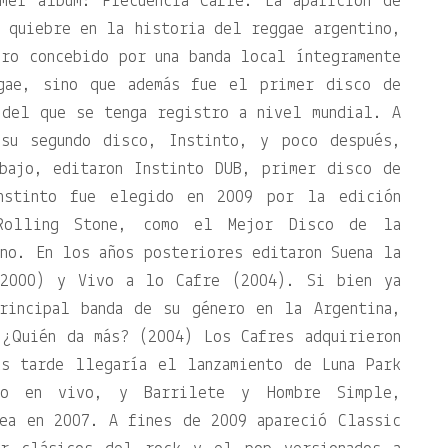
mer álbum: Frecuencia Cafre. La aparición de
 quiebre en la historia del reggae argentino,
ro concebido por una banda local íntegramente
gae, sino que además fue el primer disco de
 del que se tenga registro a nivel mundial. A
 su segundo disco, Instinto, y poco después,
bajo, editaron Instinto DUB, primer disco de
nstinto fue elegido en 2009 por la edición
Rolling Stone, como el Mejor Disco de la
no. En los años posteriores editaron Suena la
(2000) y Vivo a lo Cafre (2004). Si bien ya
rincipal banda de su género en la Argentina,
 ¿Quién da más? (2004) Los Cafres adquirieron
ás tarde llegaría el lanzamiento de Luna Park
jo en vivo, y Barrilete y Hombre Simple,
nea en 2007. A fines de 2009 apareció Classic